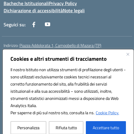
Bacheche Istituzionali
Privacy Policy
Dichiarazione di accessibilità
Note legali
Seguici su:
Indirizzo:
Piazza Addolorata 1, Campobello di Mazara (TP)
Centralino:
092447674
Email:
tpic81800e@istruzione.it
Posta elettronica certificata (PEC):
Cookies e altri strumenti di tracciamento
tpic81800e@pec.istruzione.it
Codice fiscale: 81000910810
Il nostro Istituto non utilizza strumenti di profilazione degli utenti -
Codice meccanografico:
TPIC81800E
sono utilizzati esclusivamente cookies tecnici necessari al
Codice Indice delle Pubbliche Amministrazioni (IPA): istsc_tpic81800e
corretto funzionamento del sito, alla fruibilità dei servizi
Codice unico di fatturazione (CUF): BAFXZG
istituzionali e alla sua accessibilità – sono utilizzati, inoltre,
strumenti statistici anonimizzati messi a disposizione da Web
Analytics Italia.
Hosting & Powered by 3D Solution S.r.l.
Per saperne di più sul nostro sito, consulta la ns.
Cookie Policy.
Concept & Design by Designers Italia
Personalizza
Rifiuta tutto
Accettare tutto