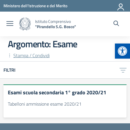
Vai ai contenuti
Vai al menu di navigazione
Vai al footer
Ministero dell'Istruzione e del Merito
Istituto Comprensivo
"Pirandello S.G. Bosco"
Argomento: Esame
Apr
Stampa / Condividi
FILTRI
Esami scuola secondaria 1° grado 2020/21
Tabelloni ammissione esame 2020/21