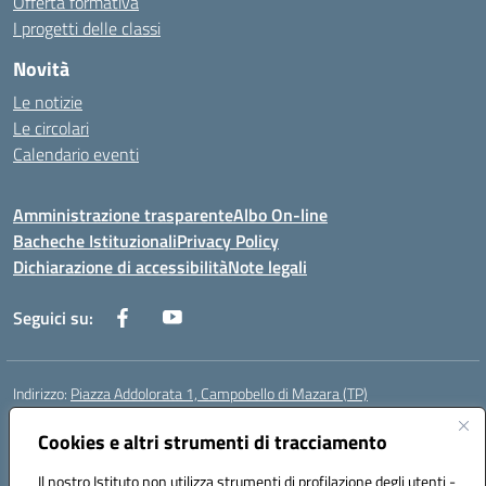
Offerta formativa
I progetti delle classi
Novità
Le notizie
Le circolari
Calendario eventi
Amministrazione trasparente
Albo On-line
Bacheche Istituzionali
Privacy Policy
Dichiarazione di accessibilità
Note legali
Seguici su:
Indirizzo:
Piazza Addolorata 1, Campobello di Mazara (TP)
Centralino:
092447674
Email:
tpic81800e@istruzione.it
Posta elettronica certificata (PEC):
tpic81800e@pec.istruzione.it
Cookies e altri strumenti di tracciamento
Codice fiscale: 81000910810
Il nostro Istituto non utilizza strumenti di profilazione degli utenti -