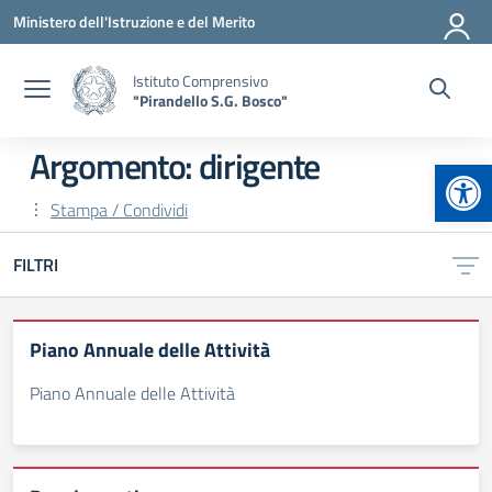
Vai ai contenuti
Vai al menu di navigazione
Vai al footer
Ministero dell'Istruzione e del Merito
Istituto Comprensivo
"Pirandello S.G. Bosco"
Argomento: dirigente
Apr
Stampa / Condividi
FILTRI
Piano Annuale delle Attività
Piano Annuale delle Attività