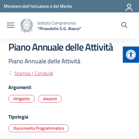
Vai ai contenuti
Vai al menu di navigazione
Vai al footer
Ministero dell'Istruzione e del Merito
Istituto Comprensivo
"Pirandello S.G. Bosco"
Piano Annuale delle Attività
Apr
Piano Annuale delle Attività
Stampa / Condividi
Argomenti
dirigente
docenti
Tipologia
Documento Programmatico