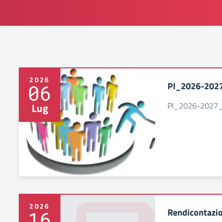
2026
PI_2026-202
06
PI_2026-2027_
Lug
2026
Rendicontazio
16