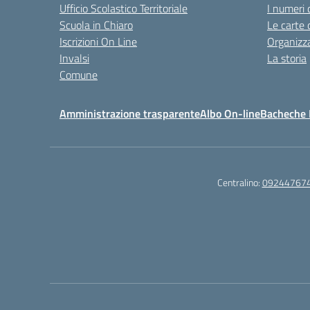
Ufficio Scolastico Territoriale
I numeri 
Scuola in Chiaro
Le carte 
Iscrizioni On Line
Organizz
Invalsi
La storia
Comune
Amministrazione trasparente
Albo On-line
Bacheche I
Centralino:
09244767