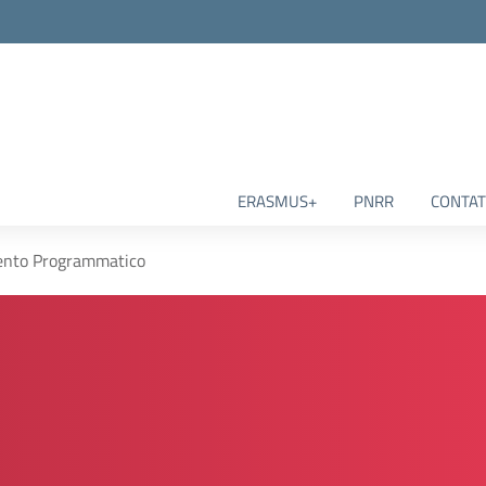
ERASMUS+
PNRR
CONTAT
nto Programmatico