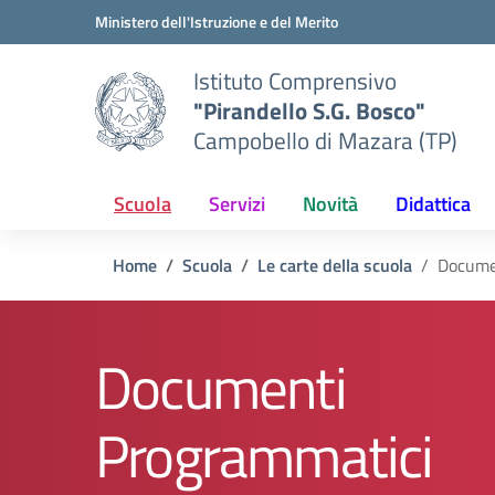
Vai ai contenuti
Vai al menu di navigazione
Vai al footer
Ministero dell'Istruzione e del Merito
Istituto Comprensivo
"Pirandello S.G. Bosco"
Campobello di Mazara (TP)
Scuola
Servizi
Novità
Didattica
Home
Scuola
Le carte della scuola
Docume
Documenti
Programmatici