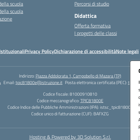
della scuola
Percorsi di studio
della scuola
Didattica
azione
Offerta formativa
I progetti delle classi
stituzionali
Privacy Policy
Dichiarazione di accessibilità
Note legali
Indirizzo:
Piazza Addolorata 1, Campobello di Mazara (TP)
4
Email:
tpic81800e@istruzione.it
Posta elettronica certificata (PEC):
tpic81
Codice fiscale: 81000910810
Codice meccanografico:
TPIC81800E
Codice Indice delle Pubbliche Amministrazioni (IPA): istsc_tpic81800e
Codice unico di fatturazione (CUF): BAFXZG
Hosting & Powered by 3D Solution S.r.l.