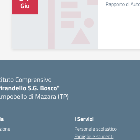
Rapporto di Aut
Giu
tituto Comprensivo
irandello S.G. Bosco"
ampobello di Mazara (TP)
Visita la pagina iniziale della scuola
la
I Servizi
zione
Personale scolastico
Famiglie e studenti