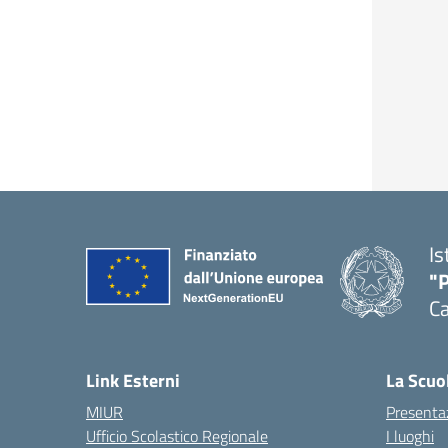
Is
"P
C
— 
Link Esterni
La Scuo
MIUR
Presenta
Ufficio Scolastico Regionale
I luoghi