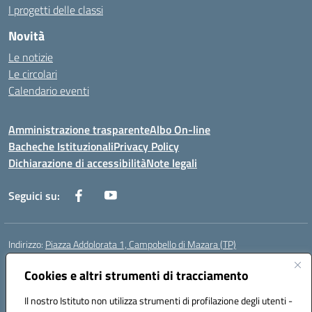
I progetti delle classi
Novità
Le notizie
Le circolari
Calendario eventi
Amministrazione trasparente
Albo On-line
Bacheche Istituzionali
Privacy Policy
Dichiarazione di accessibilità
Note legali
Seguici su:
Indirizzo:
Piazza Addolorata 1, Campobello di Mazara (TP)
Centralino:
092447674
Email:
tpic81800e@istruzione.it
Posta elettronica certificata (PEC):
Cookies e altri strumenti di tracciamento
tpic81800e@pec.istruzione.it
Codice fiscale: 81000910810
Il nostro Istituto non utilizza strumenti di profilazione degli utenti -