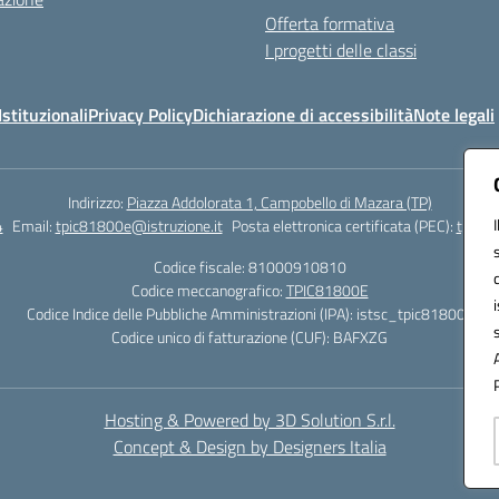
Offerta formativa
I progetti delle classi
stituzionali
Privacy Policy
Dichiarazione di accessibilità
Note legali
Indirizzo:
Piazza Addolorata 1, Campobello di Mazara (TP)
4
Email:
tpic81800e@istruzione.it
Posta elettronica certificata (PEC):
tpic81
Codice fiscale: 81000910810
Codice meccanografico:
TPIC81800E
Codice Indice delle Pubbliche Amministrazioni (IPA): istsc_tpic81800e
Codice unico di fatturazione (CUF): BAFXZG
Hosting & Powered by 3D Solution S.r.l.
Concept & Design by Designers Italia