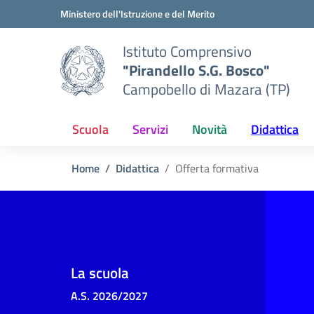
Vai ai contenuti
Vai al menu di navigazione
Vai al footer
Ministero dell'Istruzione e del Merito
Istituto Comprensivo
"Pirandello S.G. Bosco"
Campobello di Mazara (TP)
Scuola
Servizi
Novità
Didattica
Home
Didattica
Offerta formativa
La scuola
A.S. 2026/2027