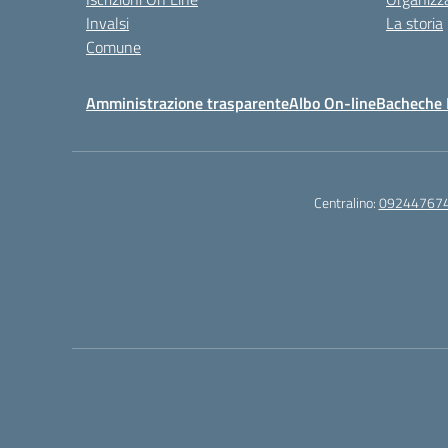
Invalsi
La storia
Comune
Amministrazione trasparente
Albo On-line
Bacheche I
Centralino:
09244767