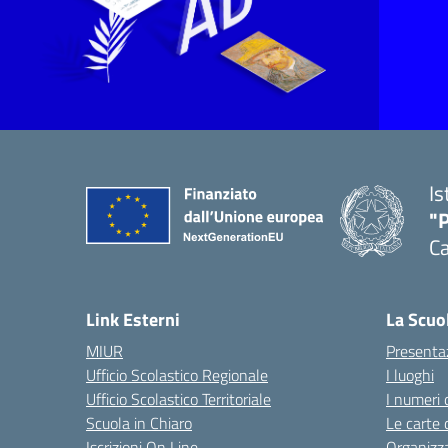
Is
"P
C
— 
Link Esterni
La Scuo
MIUR
Presenta
Ufficio Scolastico Regionale
I luoghi
Ufficio Scolastico Territoriale
I numeri 
Scuola in Chiaro
Le carte 
Iscrizioni On Line
Organizz