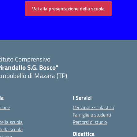
Vai alla presentazione della scuola
tituto Comprensivo
irandello S.G. Bosco"
ampobello di Mazara (TP)
Visita la pagina iniziale della scuola
la
I Servizi
zione
Personale scolastico
Famiglie e studenti
della scuola
Percorsi di studio
della scuola
Didattica
azione