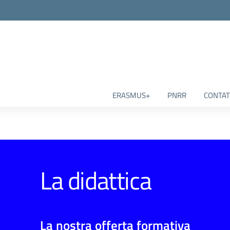
ERASMUS+
PNRR
CONTAT
La didattica
La nostra offerta formativa