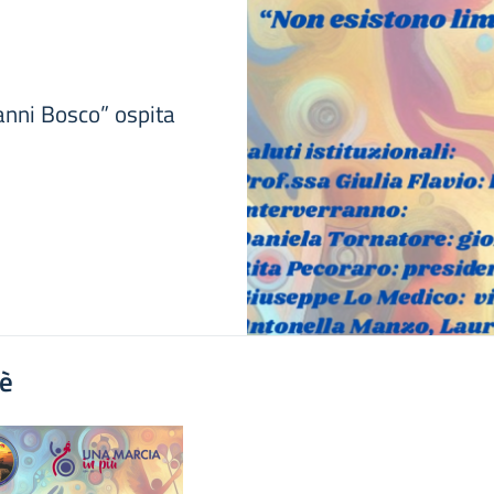
anni Bosco” ospita
'è