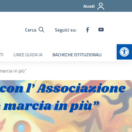
Accedi
Cerca
Seguici su:
Apr
TI
LINEE GUIDA IA
BACHECHE ISTITUZIONALI
marcia in più”