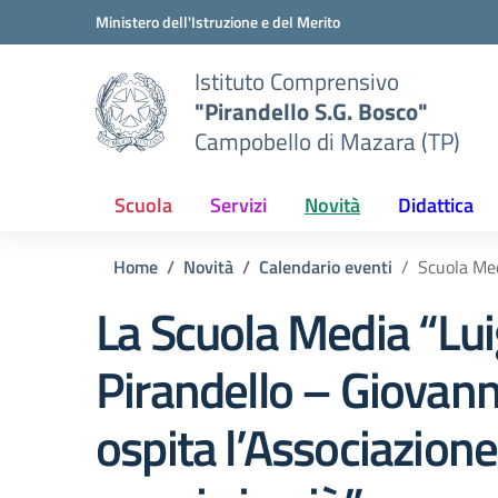
Vai ai contenuti
Vai al menu di navigazione
Vai al footer
Ministero dell'Istruzione e del Merito
Istituto Comprensivo
"Pirandello S.G. Bosco"
Campobello di Mazara (TP)
Scuola
Servizi
Novità
Didattica
Home
Novità
Calendario eventi
Scuola Med
La Scuola Media “Lui
Pirandello – Giovan
ospita l’Associazion