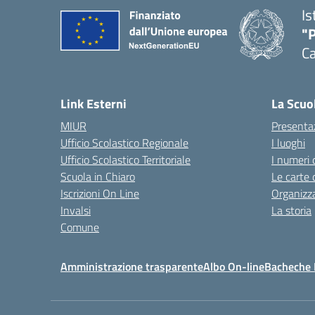
Is
"P
C
— 
Link Esterni
La Scuo
MIUR
Presenta
Ufficio Scolastico Regionale
I luoghi
Ufficio Scolastico Territoriale
I numeri 
Scuola in Chiaro
Le carte 
Iscrizioni On Line
Organizz
Invalsi
La storia
Comune
Amministrazione trasparente
Albo On-line
Bacheche I