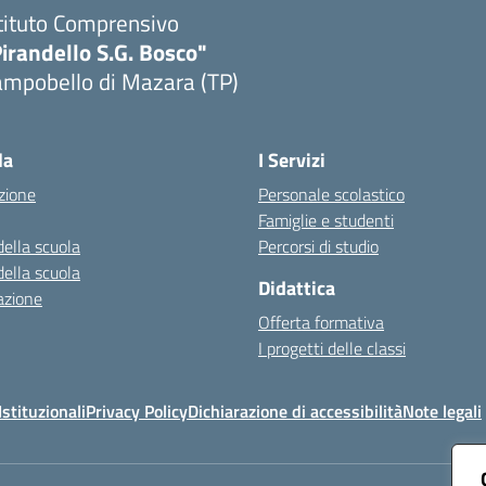
tituto Comprensivo
irandello S.G. Bosco"
ampobello di Mazara (TP)
Visita la pagina iniziale della scuola
la
I Servizi
zione
Personale scolastico
Famiglie e studenti
della scuola
Percorsi di studio
della scuola
Didattica
azione
Offerta formativa
I progetti delle classi
stituzionali
Privacy Policy
Dichiarazione di accessibilità
Note legali