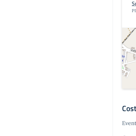
S
P
Cost
Event