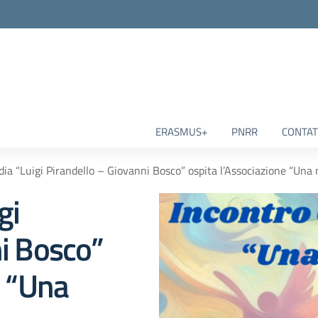
ERASMUS+
PNRR
CONTAT
ia “Luigi Pirandello – Giovanni Bosco” ospita l’Associazione “Una 
gi
ni Bosco”
e “Una