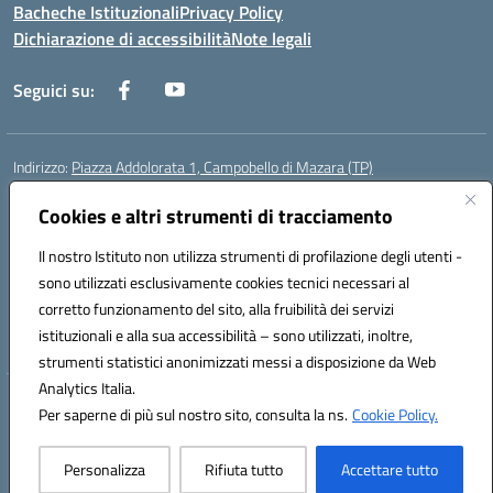
Bacheche Istituzionali
Privacy Policy
Dichiarazione di accessibilità
Note legali
Seguici su:
Indirizzo:
Piazza Addolorata 1, Campobello di Mazara (TP)
Centralino:
092447674
Email:
tpic81800e@istruzione.it
Posta elettronica certificata (PEC):
Cookies e altri strumenti di tracciamento
tpic81800e@pec.istruzione.it
Codice fiscale: 81000910810
Il nostro Istituto non utilizza strumenti di profilazione degli utenti -
Codice meccanografico:
TPIC81800E
sono utilizzati esclusivamente cookies tecnici necessari al
Codice Indice delle Pubbliche Amministrazioni (IPA): istsc_tpic81800e
corretto funzionamento del sito, alla fruibilità dei servizi
Codice unico di fatturazione (CUF): BAFXZG
istituzionali e alla sua accessibilità – sono utilizzati, inoltre,
strumenti statistici anonimizzati messi a disposizione da Web
Analytics Italia.
Hosting & Powered by 3D Solution S.r.l.
Per saperne di più sul nostro sito, consulta la ns.
Cookie Policy.
Concept & Design by Designers Italia
Personalizza
Rifiuta tutto
Accettare tutto