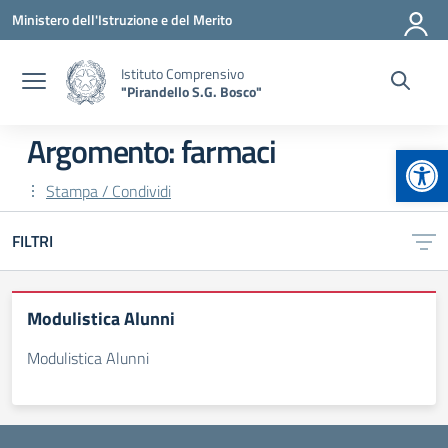
Vai ai contenuti
Vai al menu di navigazione
Vai al footer
Ministero dell'Istruzione e del Merito
Istituto Comprensivo
"Pirandello S.G. Bosco"
Argomento: farmaci
Apr
Stampa / Condividi
FILTRI
Modulistica Alunni
Modulistica Alunni