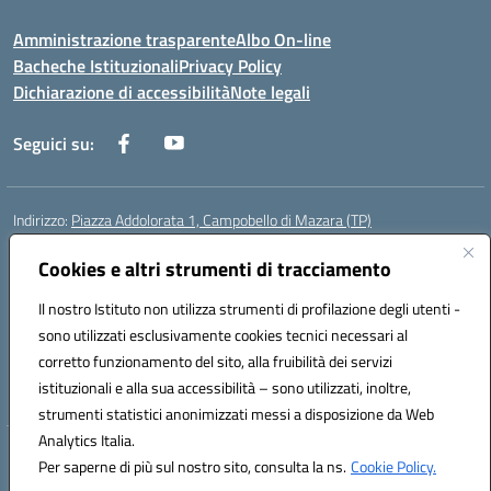
Amministrazione trasparente
Albo On-line
Bacheche Istituzionali
Privacy Policy
Dichiarazione di accessibilità
Note legali
Seguici su:
Indirizzo:
Piazza Addolorata 1, Campobello di Mazara (TP)
Centralino:
092447674
Email:
tpic81800e@istruzione.it
Posta elettronica certificata (PEC):
Cookies e altri strumenti di tracciamento
tpic81800e@pec.istruzione.it
Codice fiscale: 81000910810
Il nostro Istituto non utilizza strumenti di profilazione degli utenti -
Codice meccanografico:
TPIC81800E
sono utilizzati esclusivamente cookies tecnici necessari al
Codice Indice delle Pubbliche Amministrazioni (IPA): istsc_tpic81800e
corretto funzionamento del sito, alla fruibilità dei servizi
Codice unico di fatturazione (CUF): BAFXZG
istituzionali e alla sua accessibilità – sono utilizzati, inoltre,
strumenti statistici anonimizzati messi a disposizione da Web
Analytics Italia.
Hosting & Powered by 3D Solution S.r.l.
Per saperne di più sul nostro sito, consulta la ns.
Cookie Policy.
Concept & Design by Designers Italia