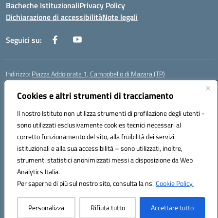
Bacheche Istituzionali
Privacy Policy
Dichiarazione di accessibilità
Note legali
Seguici su:
Indirizzo:
Piazza Addolorata 1, Campobello di Mazara (TP)
Centralino:
092447674
Email:
tpic81800e@istruzione.it
Posta elettronica certificata (PEC):
Cookies e altri strumenti di tracciamento
tpic81800e@pec.istruzione.it
Codice fiscale: 81000910810
Il nostro Istituto non utilizza strumenti di profilazione degli utenti -
Codice meccanografico:
TPIC81800E
sono utilizzati esclusivamente cookies tecnici necessari al
Codice Indice delle Pubbliche Amministrazioni (IPA): istsc_tpic81800e
corretto funzionamento del sito, alla fruibilità dei servizi
Codice unico di fatturazione (CUF): BAFXZG
istituzionali e alla sua accessibilità – sono utilizzati, inoltre,
strumenti statistici anonimizzati messi a disposizione da Web
Analytics Italia.
Hosting & Powered by 3D Solution S.r.l.
Per saperne di più sul nostro sito, consulta la ns.
Cookie Policy.
Concept & Design by Designers Italia
Personalizza
Rifiuta tutto
Accettare tutto