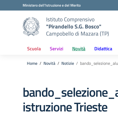
Vai ai contenuti
Vai al menu di navigazione
Vai al footer
Ministero dell'Istruzione e del Merito
Istituto Comprensivo
"Pirandello S.G. Bosco"
Campobello di Mazara (TP)
Scuola
Servizi
Novità
Didattica
Home
Novità
Notizie
bando_selezione_alun
bando_selezione_a
istruzione Trieste