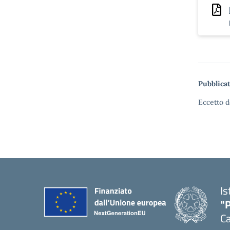
Pubblicat
Eccetto d
Is
"P
C