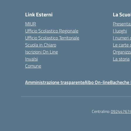
— 
Link Esterni
La Scuo
MIUR
Presenta
Ufficio Scolastico Regionale
I luoghi
Ufficio Scolastico Territoriale
I numeri 
Scuola in Chiaro
Le carte 
Iscrizioni On Line
Organizz
Invalsi
La storia
Comune
Amministrazione trasparente
Albo On-line
Bacheche I
Centralino:
09244767