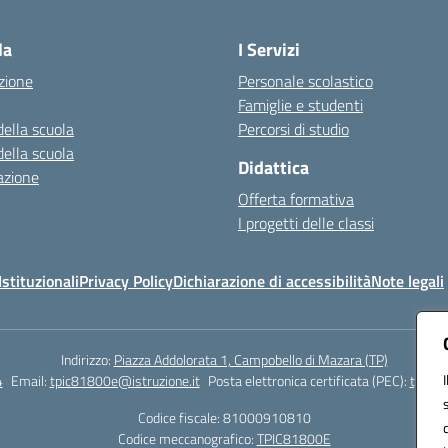
Visita la pagina iniziale della scuola
la
I Servizi
zione
Personale scolastico
Famiglie e studenti
della scuola
Percorsi di studio
della scuola
Didattica
azione
Offerta formativa
I progetti delle classi
stituzionali
Privacy Policy
Dichiarazione di accessibilità
Note legali
Indirizzo:
Piazza Addolorata 1, Campobello di Mazara (TP)
4
Email:
tpic81800e@istruzione.it
Posta elettronica certificata (PEC):
tpic81
Codice fiscale: 81000910810
Codice meccanografico:
TPIC81800E