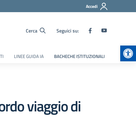
Accedi
Cerca
Seguici su:
Apr
TI
LINEE GUIDA IA
BACHECHE ISTITUZIONALI
rdo viaggio di