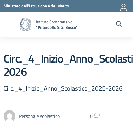
Vai ai contenuti
Vai al menu di navigazione
Vai al footer
Ministero dell'Istruzione e del Merito
Istituto Comprensivo
"Pirandello S.G. Bosco"
Circ._4_Inizio_Anno_Scolas
2026
Circ._4_Inizio_Anno_Scolastico_2025-2026
Personale scolastico
0