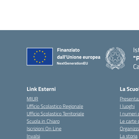
Is
"P
C
— 
Link Esterni
La Scuo
MIUR
Presenta
Ufficio Scolastico Regionale
I luoghi
Ufficio Scolastico Territoriale
I numeri 
Scuola in Chiaro
Le carte 
Iscrizioni On Line
Organizz
Invalsi
La storia