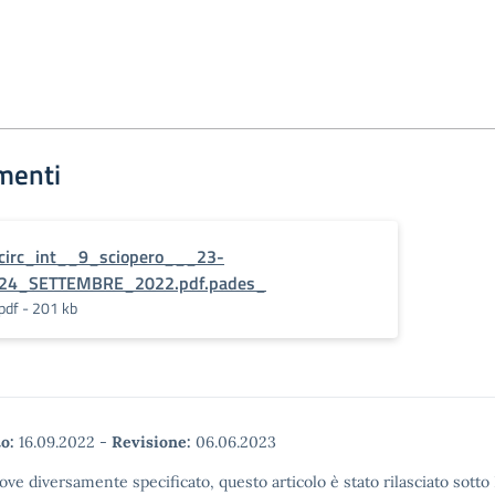
menti
circ_int__9_sciopero___23-
24_SETTEMBRE_2022.pdf.pades_
pdf - 201 kb
o:
16.09.2022
-
Revisione:
06.06.2023
ove diversamente specificato, questo articolo è stato rilasciato sott