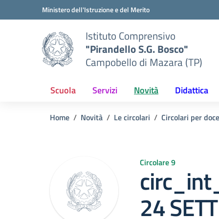
Vai ai contenuti
Vai al menu di navigazione
Vai al footer
Ministero dell'Istruzione e del Merito
Istituto Comprensivo
"Pirandello S.G. Bosco"
Campobello di Mazara (TP)
Scuola
Servizi
Novità
Didattica
Home
Novità
Le circolari
Circolari per doc
Circolare 9
circ_int
24 SET