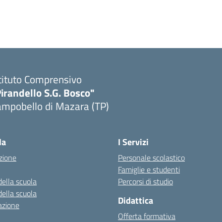
tituto Comprensivo
irandello S.G. Bosco"
ampobello di Mazara (TP)
Visita la pagina iniziale della scuola
la
I Servizi
zione
Personale scolastico
Famiglie e studenti
della scuola
Percorsi di studio
della scuola
Didattica
azione
Offerta formativa