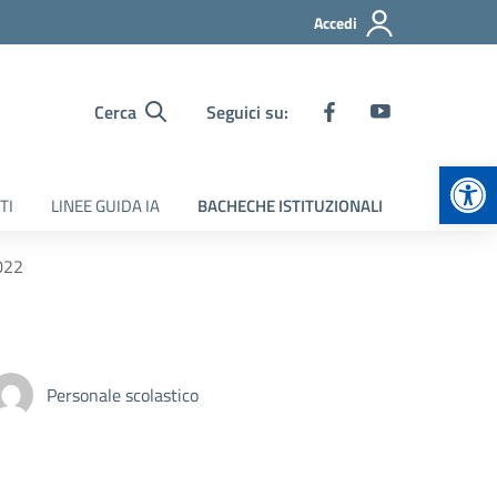
Accedi
Cerca
Seguici su:
Apr
TI
LINEE GUIDA IA
BACHECHE ISTITUZIONALI
022
Personale scolastico