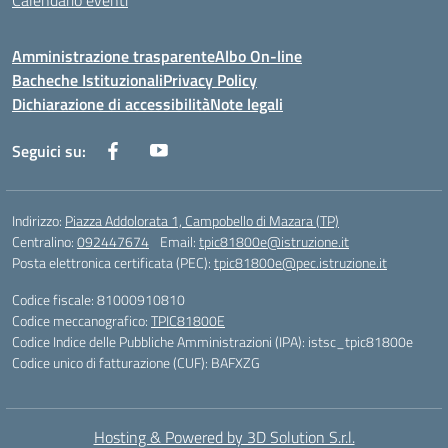
Calendario eventi
Amministrazione trasparente
Albo On-line
Bacheche Istituzionali
Privacy Policy
Dichiarazione di accessibilità
Note legali
Seguici su:
Indirizzo:
Piazza Addolorata 1, Campobello di Mazara (TP)
Centralino:
092447674
Email:
tpic81800e@istruzione.it
Posta elettronica certificata (PEC):
tpic81800e@pec.istruzione.it
Codice fiscale: 81000910810
Codice meccanografico:
TPIC81800E
Codice Indice delle Pubbliche Amministrazioni (IPA): istsc_tpic81800e
Codice unico di fatturazione (CUF): BAFXZG
Hosting & Powered by 3D Solution S.r.l.