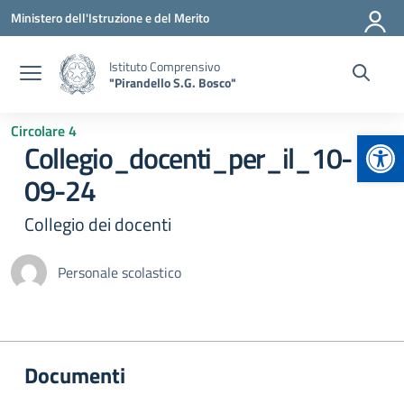
Vai ai contenuti
Vai al menu di navigazione
Vai al footer
Ministero dell'Istruzione e del Merito
Istituto Comprensivo
"Pirandello S.G. Bosco"
Circolare 4
Apr
Collegio_docenti_per_il_10-
09-24
Collegio dei docenti
Personale scolastico
Documenti