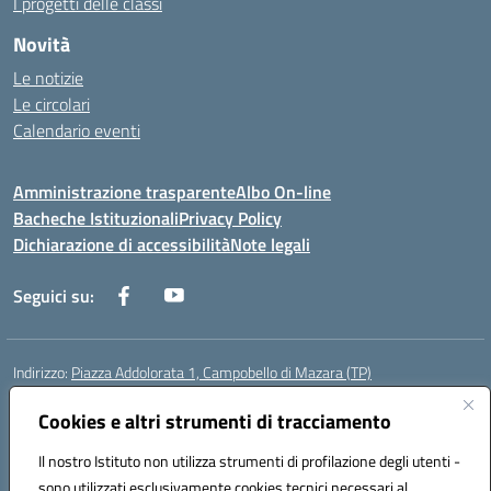
I progetti delle classi
Novità
Le notizie
Le circolari
Calendario eventi
Amministrazione trasparente
Albo On-line
Bacheche Istituzionali
Privacy Policy
Dichiarazione di accessibilità
Note legali
Seguici su:
Indirizzo:
Piazza Addolorata 1, Campobello di Mazara (TP)
Centralino:
092447674
Email:
tpic81800e@istruzione.it
Posta elettronica certificata (PEC):
Cookies e altri strumenti di tracciamento
tpic81800e@pec.istruzione.it
Codice fiscale: 81000910810
Il nostro Istituto non utilizza strumenti di profilazione degli utenti -
Codice meccanografico:
TPIC81800E
sono utilizzati esclusivamente cookies tecnici necessari al