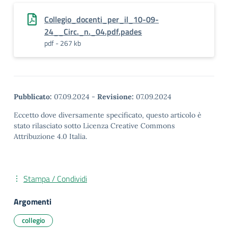
Collegio_docenti_per_il_10-09-
24__Circ._n._04.pdf.pades
pdf - 267 kb
Pubblicato:
07.09.2024
-
Revisione:
07.09.2024
Eccetto dove diversamente specificato, questo articolo è
stato rilasciato sotto Licenza Creative Commons
Attribuzione 4.0 Italia.
Stampa / Condividi
Argomenti
collegio