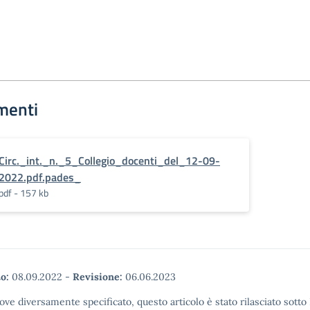
menti
Circ._int._n._5_Collegio_docenti_del_12-09-
2022.pdf.pades_
pdf - 157 kb
o:
08.09.2022
-
Revisione:
06.06.2023
ove diversamente specificato, questo articolo è stato rilasciato sott