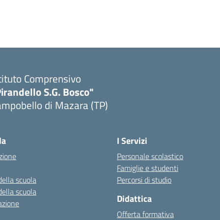
tituto Comprensivo
irandello S.G. Bosco"
ampobello di Mazara (TP)
Visita la pagina iniziale della scuola
la
I Servizi
zione
Personale scolastico
Famiglie e studenti
della scuola
Percorsi di studio
della scuola
Didattica
azione
Offerta formativa