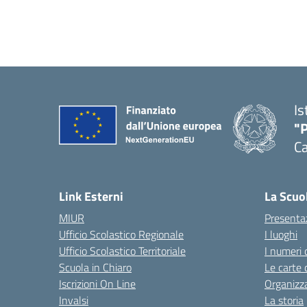
Is
"P
C
— 
Link Esterni
La Scuo
MIUR
Presenta
Ufficio Scolastico Regionale
I luoghi
Ufficio Scolastico Territoriale
I numeri 
Scuola in Chiaro
Le carte 
Iscrizioni On Line
Organizz
Invalsi
La storia