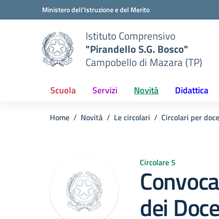
Vai ai contenuti
Vai al menu di navigazione
Vai al footer
Ministero dell'Istruzione e del Merito
Istituto Comprensivo
"Pirandello S.G. Bosco"
Campobello di Mazara (TP)
Scuola
Servizi
Novità
Didattica
Home
Novità
Le circolari
Circolari per doc
Circolare 5
Convocaz
dei Doce