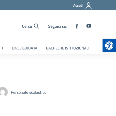
Accedi
Cerca
Seguici su:
Apr
TI
LINEE GUIDA IA
BACHECHE ISTITUZIONALI
Personale scolastico