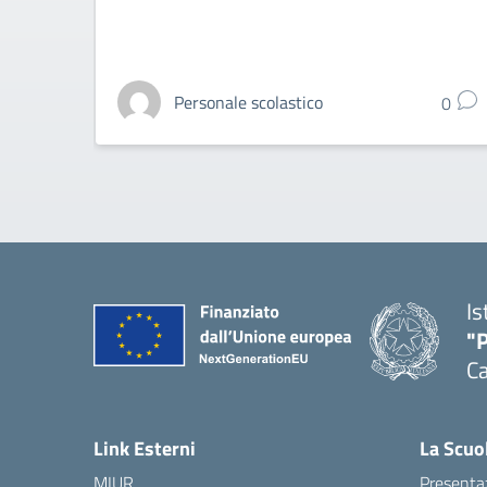
Personale scolastico
0
Is
"P
C
— 
Link Esterni
La Scuo
MIUR
Presenta