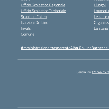
Ufficio Scolastico Regionale
I luoghi
Ufficio Scolastico Territoriale
I numeri 
Scuola in Chiaro
Le carte 
Iscrizioni On Line
Organizz
Invalsi
La storia
Comune
Amministrazione trasparente
Albo On-line
Bacheche I
Centralino:
09244767