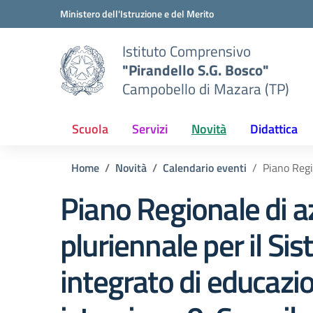
Vai ai contenuti
Vai al menu di navigazione
Vai al footer
Ministero dell'Istruzione e del Merito
Istituto Comprensivo
"Pirandello S.G. Bosco"
Campobello di Mazara (TP)
Scuola
Servizi
Novità
Didattica
Home
Novità
Calendario eventi
Piano Regi
Piano Regionale di a
pluriennale per il Si
integrato di educazio