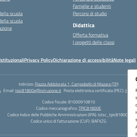
Famiglie e studenti
della scuola
Percorsi di studio
della scuola
Didattica
azione
Offerta formativa
I progetti delle classi
stituzionali
Privacy Policy
Dichiarazione di accessibilità
Note legali
Indirizzo:
Piazza Addolorata 1, Campobello di Mazara (TP)
4
Email:
tpic81800e@istruzione.it
Posta elettronica certificata (PEC):
tpic81
Codice fiscale: 81000910810
Codice meccanografico:
TPIC81800E
Codice Indice delle Pubbliche Amministrazioni (IPA): istsc_tpic81800e
Codice unico di fatturazione (CUF): BAFXZG