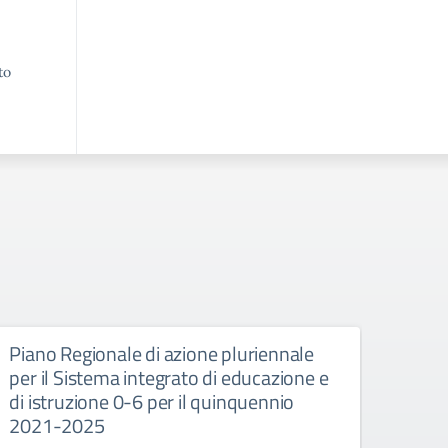
to
Piano Regionale di azione pluriennale
Semi
per il Sistema integrato di educazione e
“Come 
di istruzione 0-6 per il quinquennio
disagio
2021-2025
per un