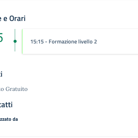
 e Orari
5
15:15
- Formazione livello 2
n
i
o Gratuito
atti
zzato da