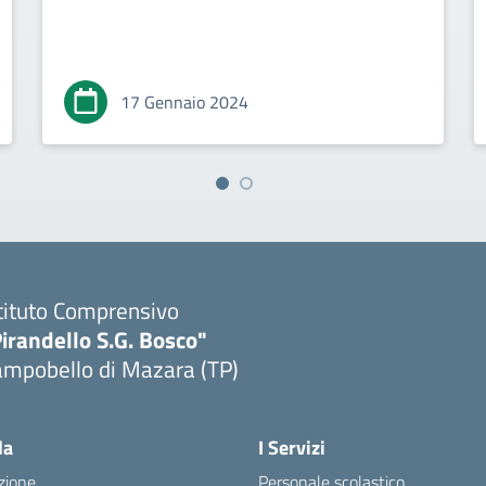
17 Gennaio 2024
tituto Comprensivo
irandello S.G. Bosco"
ampobello di Mazara (TP)
Visita la pagina iniziale della scuola
la
I Servizi
zione
Personale scolastico