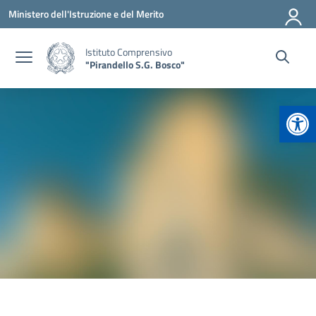
Vai ai contenuti
Vai al menu di navigazione
Vai al footer
Ministero dell'Istruzione e del Merito
Istituto Comprensivo
"Pirandello S.G. Bosco"
Apr