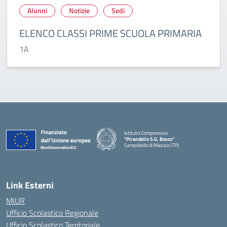
Alunni
Notizie
Sedi
ELENCO CLASSI PRIME SCUOLA PRIMARIA
1A
Istituto Comprensivo
"Pirandello S.G. Bosco"
Campobello di Mazara (TP)
— Visita la pagina iniziale della scuola
Link Esterni
MIUR
Ufficio Scolastico Regionale
Ufficio Scolastico Territoriale