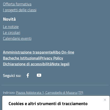
Offerta formativa
I progetti delle classi
Novità
Le notizie
Le circolari
Calendario eventi
Amministrazione trasparente
Albo On-line
Bacheche Istituzionali
Privacy Policy
Dichiarazione di accessibilità
Note legali
Seguici su:
Indirizzo:
Piazza Addolorata 1, Campobello di Mazara (TP)
Centralino:
092447674
Email:
tpic81800e@istruzione.it
Posta elettronica certificata (PEC):
Cookies e altri strumenti di tracciamento
tpic81800e@pec.istruzione.it