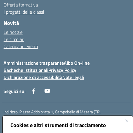
Offerta formativa
I progetti delle classi
Novità
Le notizie
Le circolari
Calendario eventi
Amministrazione trasparente
Albo On-line
Bacheche Istituzionali
Privacy Policy
Dichiarazione di accessibilità
Note legali
Seguici su:
Indirizzo:
Piazza Addolorata 1, Campobello di Mazara (TP)
Centralino:
092447674
Email:
tpic81800e@istruzione.it
Posta elettronica certificata (PEC):
Cookies e altri strumenti di tracciamento
tpic81800e@pec.istruzione.it