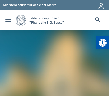
Vai ai contenuti
Vai al menu di navigazione
Vai al footer
Ministero dell'Istruzione e del Merito
Istituto Comprensivo
"Pirandello S.G. Bosco"
Apr