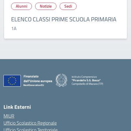
Alunni
Notizie
Sedi
ELENCO CLASSI PRIME SCUOLA PRIMARIA
1A
Istituto Comprensivo
"Pirandello S.G. Bosco"
Campobello di Mazara (TP)
— Visita la pagina iniziale della scuola
Link Esterni
MIUR
Ufficio Scolastico Regionale
Ufficio Scolastico Territoriale