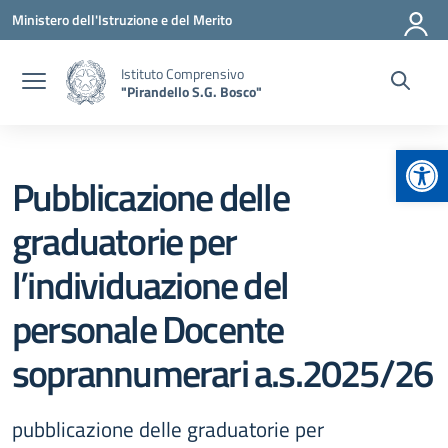
Vai ai contenuti
Vai al menu di navigazione
Vai al footer
Ministero dell'Istruzione e del Merito
Istituto Comprensivo
"Pirandello S.G. Bosco"
Apr
Pubblicazione delle
graduatorie per
l’individuazione del
personale Docente
soprannumerari a.s.2025/26
pubblicazione delle graduatorie per