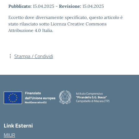
Pubblicato:
15.04.2025
-
Revisione:
15.04.2025
Eccetto dove diversamente specificato, questo articolo è
stato rilasciato sotto Licenza Creative Commons
Attribuzione 4.0 Italia.
Stampa / Condividi
Istituto Comprensivo
"Pirandello S.G. Bosco"
Campobello di Mazara (TP)
— Visita la pagina iniziale della scuola
Link Esterni
MIUR