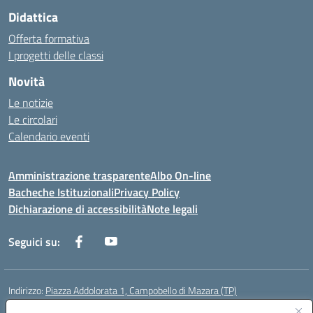
Didattica
Offerta formativa
I progetti delle classi
Novità
Le notizie
Le circolari
Calendario eventi
Amministrazione trasparente
Albo On-line
Bacheche Istituzionali
Privacy Policy
Dichiarazione di accessibilità
Note legali
Seguici su:
Indirizzo:
Piazza Addolorata 1, Campobello di Mazara (TP)
Centralino:
092447674
Email:
tpic81800e@istruzione.it