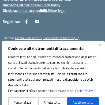
Bacheche Istituzionali
Privacy Policy
Dichiarazione di accessibilità
Note legali
Seguici su:
Indirizzo:
Piazza Addolorata 1, Campobello di Mazara (TP)
Centralino:
092447674
Email:
tpic81800e@istruzione.it
Posta elettronica certificata (PEC):
tpic81800e@pec.istruzione.it
Cookies e altri strumenti di tracciamento
Codice fiscale: 81000910810
Il nostro Istituto non utilizza strumenti di profilazione degli utenti -
Codice meccanografico:
TPIC81800E
sono utilizzati esclusivamente cookies tecnici necessari al
Codice Indice delle Pubbliche Amministrazioni (IPA): istsc_tpic81800e
corretto funzionamento del sito, alla fruibilità dei servizi
Codice unico di fatturazione (CUF): BAFXZG
istituzionali e alla sua accessibilità – sono utilizzati, inoltre,
strumenti statistici anonimizzati messi a disposizione da Web
Analytics Italia.
Hosting & Powered by 3D Solution S.r.l.
Per saperne di più sul nostro sito, consulta la ns.
Cookie Policy.
Concept & Design by Designers Italia
Personalizza
Rifiuta tutto
Accettare tutto