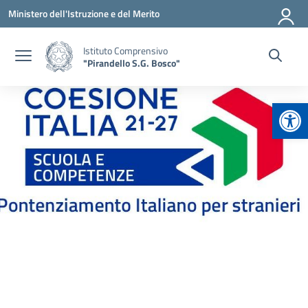
Vai ai contenuti
Vai al menu di navigazione
Vai al footer
Ministero dell'Istruzione e del Merito
Istituto Comprensivo
"Pirandello S.G. Bosco"
Apr