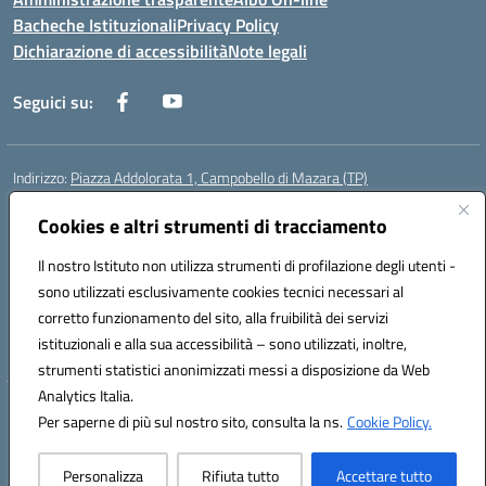
Bacheche Istituzionali
Privacy Policy
Dichiarazione di accessibilità
Note legali
Seguici su:
Indirizzo:
Piazza Addolorata 1, Campobello di Mazara (TP)
Centralino:
092447674
Email:
tpic81800e@istruzione.it
Posta elettronica certificata (PEC):
Cookies e altri strumenti di tracciamento
tpic81800e@pec.istruzione.it
Codice fiscale: 81000910810
Il nostro Istituto non utilizza strumenti di profilazione degli utenti -
Codice meccanografico:
TPIC81800E
sono utilizzati esclusivamente cookies tecnici necessari al
Codice Indice delle Pubbliche Amministrazioni (IPA): istsc_tpic81800e
corretto funzionamento del sito, alla fruibilità dei servizi
Codice unico di fatturazione (CUF): BAFXZG
istituzionali e alla sua accessibilità – sono utilizzati, inoltre,
strumenti statistici anonimizzati messi a disposizione da Web
Analytics Italia.
Hosting & Powered by 3D Solution S.r.l.
Per saperne di più sul nostro sito, consulta la ns.
Cookie Policy.
Concept & Design by Designers Italia
Personalizza
Rifiuta tutto
Accettare tutto