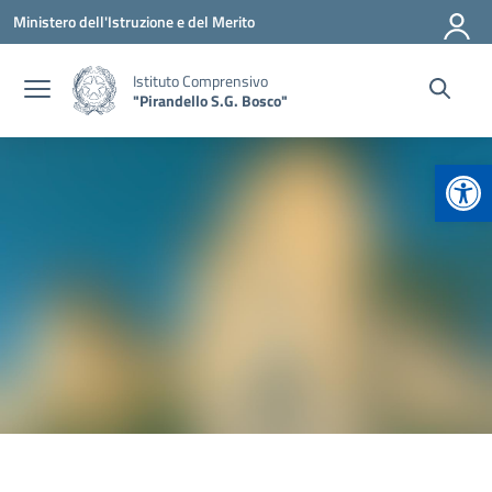
Vai ai contenuti
Vai al menu di navigazione
Vai al footer
Ministero dell'Istruzione e del Merito
Istituto Comprensivo
"Pirandello S.G. Bosco"
Apr