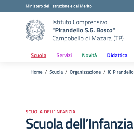
Vai ai contenuti
Vai al menu di navigazione
Vai al footer
Ministero dell'Istruzione e del Merito
Istituto Comprensivo
"Pirandello S.G. Bosco"
Campobello di Mazara (TP)
Scuola
Servizi
Novità
Didattica
Home
Scuola
Organizzazione
IC Pirandello
SCUOLA DELL'INFANZIA
Scuola dell’Infanzia