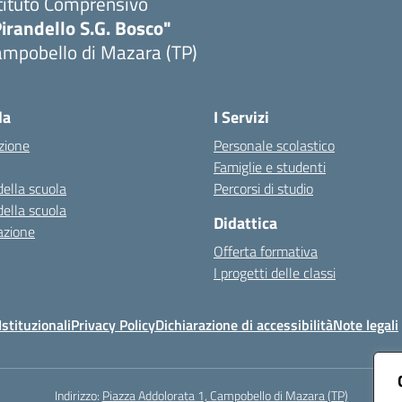
tituto Comprensivo
irandello S.G. Bosco"
ampobello di Mazara (TP)
Visita la pagina iniziale della scuola
la
I Servizi
zione
Personale scolastico
Famiglie e studenti
della scuola
Percorsi di studio
della scuola
Didattica
azione
Offerta formativa
I progetti delle classi
stituzionali
Privacy Policy
Dichiarazione di accessibilità
Note legali
Indirizzo:
Piazza Addolorata 1, Campobello di Mazara (TP)