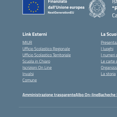
Is
"P
C
— 
Link Esterni
La Scuo
MIUR
Presenta
Ufficio Scolastico Regionale
I luoghi
Ufficio Scolastico Territoriale
I numeri 
Scuola in Chiaro
Le carte 
Iscrizioni On Line
Organizz
Invalsi
La storia
Comune
Amministrazione trasparente
Albo On-line
Bacheche I