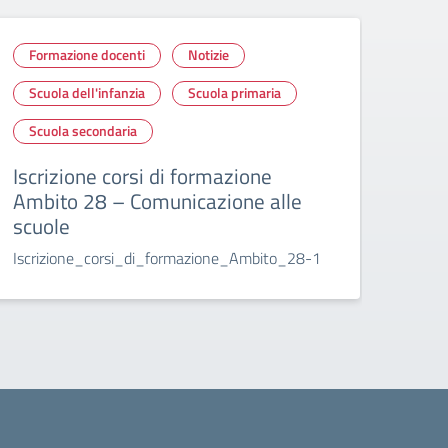
Formazione docenti
Notizie
Not
Scuola dell'infanzia
Scuola primaria
Scu
Scuola secondaria
Veri
Covi
Iscrizione corsi di formazione
ann
Ambito 28 – Comunicazione alle
Circ
scuole
per_
Iscrizione_corsi_di_formazione_Ambito_28-1
2021.