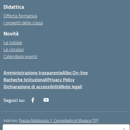
Didattica
Offerta formativa
I progetti delle classi
Novità
Le notizie
Le circolari
Calendario eventi
Amministrazione trasparente
Albo On-line
Bacheche Istituzionali
Privacy Policy
Dichiarazione di accessibilità
Note legali
Seguici su:
Indirizzo:
Piazza Addolorata 1, Campobello di Mazara (TP)
Centralino:
092447674
Email:
tpic81800e@istruzione.it