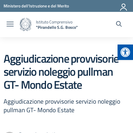
Vai ai contenuti
Vai al menu di navigazione
Vai al footer
Ministero dell'Istruzione e del Merito
Istituto Comprensivo
"Pirandello S.G. Bosco"
Apr
Aggiudicazione provvisorie
servizio noleggio pullman
GT- Mondo Estate
Aggiudicazione provvisorie servizio noleggio
pullman GT- Mondo Estate