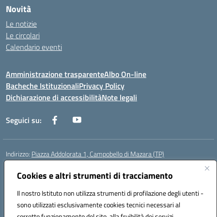
Novità
Le notizie
Le circolari
Calendario eventi
Amministrazione trasparente
Albo On-line
Bacheche Istituzionali
Privacy Policy
Dichiarazione di accessibilità
Note legali
Seguici su:
Indirizzo:
Piazza Addolorata 1, Campobello di Mazara (TP)
Centralino:
092447674
Email:
tpic81800e@istruzione.it
Posta elettronica certificata (PEC):
Cookies e altri strumenti di tracciamento
tpic81800e@pec.istruzione.it
Codice fiscale: 81000910810
Il nostro Istituto non utilizza strumenti di profilazione degli utenti -
Codice meccanografico:
TPIC81800E
sono utilizzati esclusivamente cookies tecnici necessari al
Codice Indice delle Pubbliche Amministrazioni (IPA): istsc_tpic81800e
corretto funzionamento del sito, alla fruibilità dei servizi