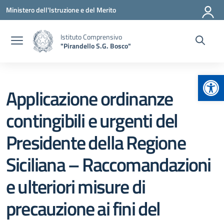
Vai ai contenuti
Vai al menu di navigazione
Vai al footer
Ministero dell'Istruzione e del Merito
Istituto Comprensivo
"Pirandello S.G. Bosco"
Apr
Applicazione ordinanze
contingibili e urgenti del
Presidente della Regione
Siciliana – Raccomandazioni
e ulteriori misure di
precauzione ai fini del