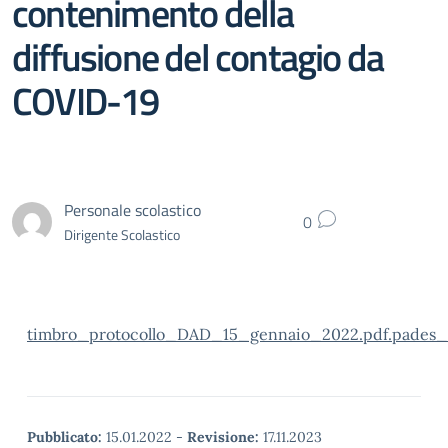
contenimento della
diffusione del contagio da
COVID-19
Personale scolastico
0
Dirigente Scolastico
timbro_protocollo_DAD_15_gennaio_2022.pdf.pades_
Pubblicato:
15.01.2022
-
Revisione:
17.11.2023