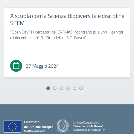
A scuola con la Scienza Biodiversità e discipline
STEM
"Open Day". I ricercatori del CNR-IAS incontrano gli alunni, i genitori
e i docenti dell’I C “L. Pirandello - S.G. Bosco”.
27 Maggio 2024
Istituto Comprensivo
"Pirandello S.G. Bosco"
Campobello di Mazara (TP)
— Visita la pagina iniziale della scuola