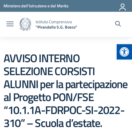
Vai ai contenuti
Vai al menu di navigazione
Vai al footer
Ministero dell'Istruzione e del Merito
Istituto Comprensivo
"Pirandello S.G. Bosco"
Apr
AVVISO INTERNO
SELEZIONE CORSISTI
ALUNNI per la partecipazione
al Progetto PON/FSE
“10.1.1A-FDRPOC-SI-2022-
310” – Scuola d’estate.