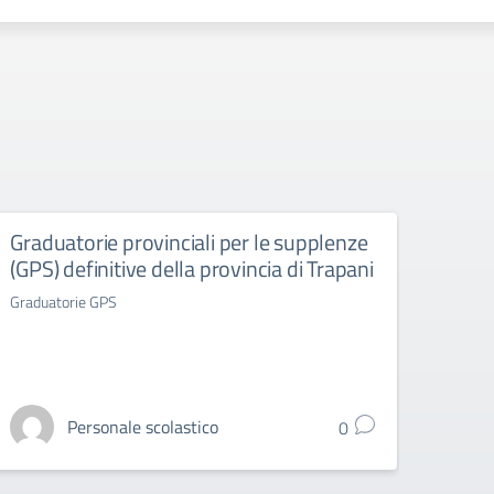
Graduatorie provinciali per le supplenze
Grad
(GPS) definitive della provincia di Trapani
(GAE
Graduatorie GPS
Gradua
Personale scolastico
0