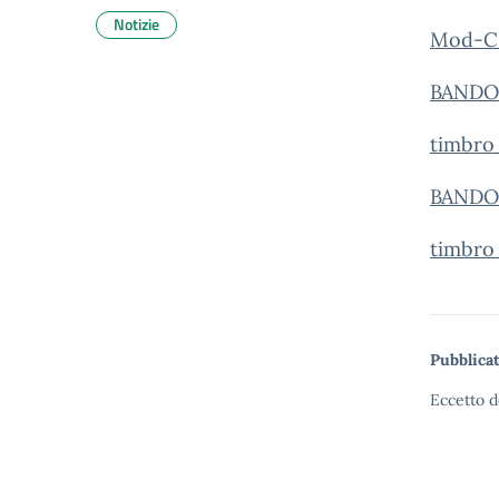
Notizie
Mod-C-
BANDO_
timbro
BANDO_
timbro
Pubblicat
Eccetto d