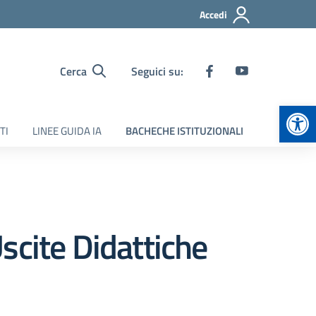
Accedi
Cerca
Seguici su:
Apr
TI
LINEE GUIDA IA
BACHECHE ISTITUZIONALI
scite Didattiche