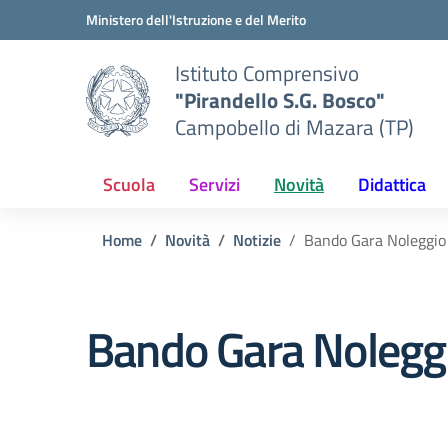
Vai ai contenuti
Vai al menu di navigazione
Vai al footer
Ministero dell'Istruzione e del Merito
Istituto Comprensivo
"Pirandello S.G. Bosco"
Campobello di Mazara (TP)
Scuola
Servizi
Novità
Didattica
Home
Novità
Notizie
Bando Gara Noleggio 
Bando Gara Noleggio