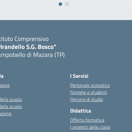
tituto Comprensivo
irandello S.G. Bosco"
ampobello di Mazara (TP)
Visita la pagina iniziale della scuola
la
I Servizi
zione
Personale scolastico
Famiglie e studenti
della scuola
Percorsi di studio
della scuola
Didattica
azione
Offerta formativa
I progetti delle classi