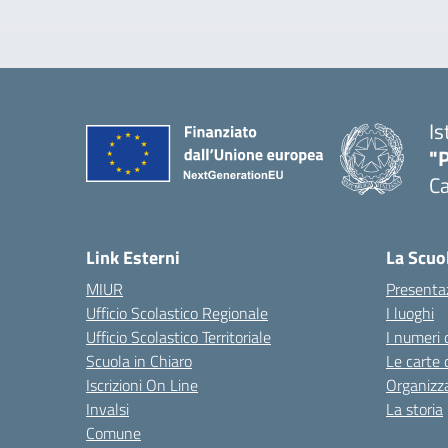
Is
"P
C
— 
Link Esterni
La Scuo
MIUR
Presenta
Ufficio Scolastico Regionale
I luoghi
Ufficio Scolastico Territoriale
I numeri 
Scuola in Chiaro
Le carte 
Iscrizioni On Line
Organizz
Invalsi
La storia
Comune