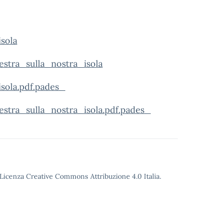
sola
tra_sulla_nostra_isola
ola.pdf.pades_
ra_sulla_nostra_isola.pdf.pades_
o Licenza Creative Commons Attribuzione 4.0 Italia.