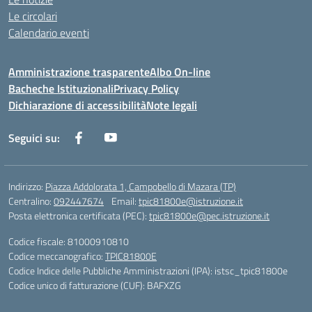
Le circolari
Calendario eventi
Amministrazione trasparente
Albo On-line
Bacheche Istituzionali
Privacy Policy
Dichiarazione di accessibilità
Note legali
Seguici su:
Indirizzo:
Piazza Addolorata 1, Campobello di Mazara (TP)
Centralino:
092447674
Email:
tpic81800e@istruzione.it
Posta elettronica certificata (PEC):
tpic81800e@pec.istruzione.it
Codice fiscale: 81000910810
Codice meccanografico:
TPIC81800E
Codice Indice delle Pubbliche Amministrazioni (IPA): istsc_tpic81800e
Codice unico di fatturazione (CUF): BAFXZG