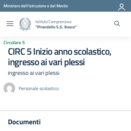
Vai ai contenuti
Vai al menu di navigazione
Vai al footer
Ministero dell'Istruzione e del Merito
Istituto Comprensivo
"Pirandello S.G. Bosco"
Circolare 5
CIRC 5 Inizio anno scolastico,
ingresso ai vari plessi
ingresso ai vari plessi
Personale scolastico
Documenti