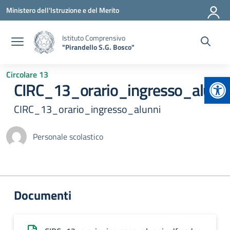
Vai ai contenuti
Vai al menu di navigazione
Vai al footer
Ministero dell'Istruzione e del Merito
Istituto Comprensivo
"Pirandello S.G. Bosco"
Circolare 13
Apr
CIRC_13_orario_ingresso_alunn
CIRC_13_orario_ingresso_alunni
Personale scolastico
Documenti