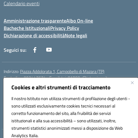
Calendario eventi
Amministrazione trasparente
Albo On-line
Bacheche Istituzionali
Privacy Policy
Dichiarazione di accessibilità
Note legali
Seguici su:
Indirizzo:
Piazza Addolorata 1, Campobello di Mazara (TP)
Centralino:
092447674
Email:
tpic81800e@istruzione.it
Posta elettronica certificata (PEC):
tpic81800e@pec.istruzione.it
Cookies e altri strumenti di tracciamento
Codice fiscale: 81000910810
Il nostro Istituto non utilizza strumenti di profilazione degli utenti -
Codice meccanografico:
TPIC81800E
sono utilizzati esclusivamente cookies tecnici necessari al
Codice Indice delle Pubbliche Amministrazioni (IPA): istsc_tpic81800e
corretto funzionamento del sito, alla fruibilità dei servizi
Codice unico di fatturazione (CUF): BAFXZG
istituzionali e alla sua accessibilità – sono utilizzati, inoltre,
strumenti statistici anonimizzati messi a disposizione da Web
Analytics Italia.