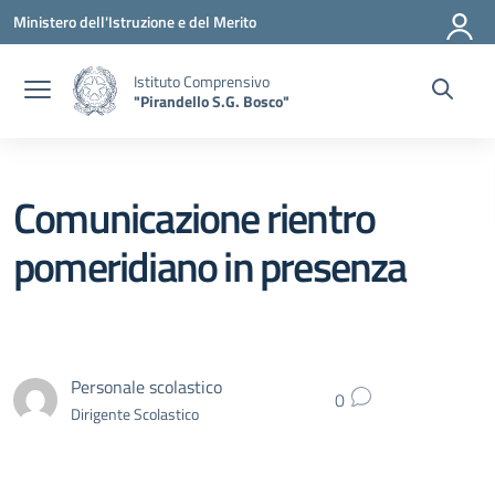
Vai ai contenuti
Vai al menu di navigazione
Vai al footer
Ministero dell'Istruzione e del Merito
Istituto Comprensivo
"Pirandello S.G. Bosco"
Comunicazione rientro
pomeridiano in presenza
Personale scolastico
0
Dirigente Scolastico