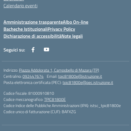
Calendario eventi
Amministrazione trasparente
Albo On-line
Bacheche Istituzionali
Privacy Policy
Dichiarazione di accessibilità
Note legali
Seguici su:
Indirizzo:
Piazza Addolorata 1, Campobello di Mazara (TP)
Centralino:
092447674
Email:
tpic81800e@istruzione.it
Posta elettronica certificata (PEC):
tpic81800e@pec.istruzione.it
Codice fiscale: 81000910810
Codice meccanografico:
TPIC81800E
Codice Indice delle Pubbliche Amministrazioni (IPA): istsc_tpic81800e
Codice unico di fatturazione (CUF): BAFXZG