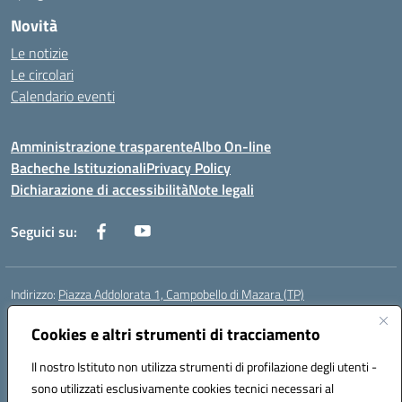
Novità
Le notizie
Le circolari
Calendario eventi
Amministrazione trasparente
Albo On-line
Bacheche Istituzionali
Privacy Policy
Dichiarazione di accessibilità
Note legali
Seguici su:
Indirizzo:
Piazza Addolorata 1, Campobello di Mazara (TP)
Centralino:
092447674
Email:
tpic81800e@istruzione.it
Posta elettronica certificata (PEC):
Cookies e altri strumenti di tracciamento
tpic81800e@pec.istruzione.it
Codice fiscale: 81000910810
Il nostro Istituto non utilizza strumenti di profilazione degli utenti -
Codice meccanografico:
TPIC81800E
sono utilizzati esclusivamente cookies tecnici necessari al