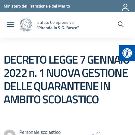
Vai ai contenuti
Vai al menu di navigazione
Vai al footer
Ministero dell'Istruzione e del Merito
Istituto Comprensivo
"Pirandello S.G. Bosco"
Apr
DECRETO LEGGE 7 GENNAIO
2022 n. 1 NUOVA GESTIONE
DELLE QUARANTENE IN
AMBITO SCOLASTICO
Personale scolastico