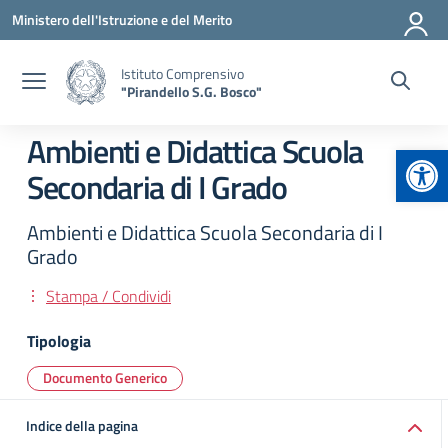
Vai ai contenuti
Vai al menu di navigazione
Vai al footer
Ministero dell'Istruzione e del Merito
Istituto Comprensivo
"Pirandello S.G. Bosco"
Ambienti e Didattica Scuola
Apr
Secondaria di I Grado
Ambienti e Didattica Scuola Secondaria di I
Grado
Stampa / Condividi
Tipologia
Documento Generico
Indice della pagina