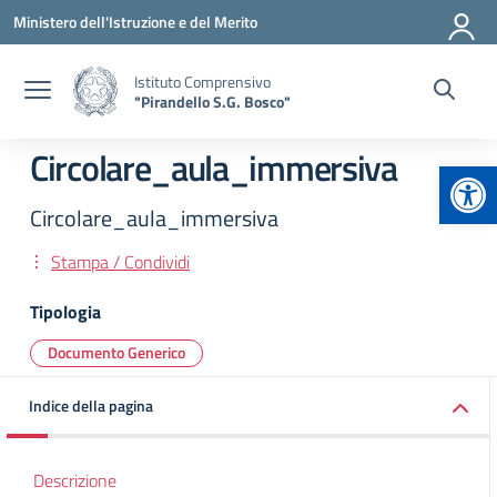
Vai ai contenuti
Vai al menu di navigazione
Vai al footer
Ministero dell'Istruzione e del Merito
Istituto Comprensivo
"Pirandello S.G. Bosco"
Circolare_aula_immersiva
Apr
Circolare_aula_immersiva
Stampa / Condividi
Tipologia
Documento Generico
Indice della pagina
Descrizione