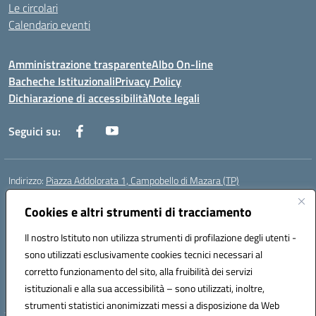
Le circolari
Calendario eventi
Amministrazione trasparente
Albo On-line
Bacheche Istituzionali
Privacy Policy
Dichiarazione di accessibilità
Note legali
Seguici su:
Indirizzo:
Piazza Addolorata 1, Campobello di Mazara (TP)
Centralino:
092447674
Email:
tpic81800e@istruzione.it
Posta elettronica certificata (PEC):
Cookies e altri strumenti di tracciamento
tpic81800e@pec.istruzione.it
Codice fiscale: 81000910810
Il nostro Istituto non utilizza strumenti di profilazione degli utenti -
Codice meccanografico:
TPIC81800E
sono utilizzati esclusivamente cookies tecnici necessari al
Codice Indice delle Pubbliche Amministrazioni (IPA): istsc_tpic81800e
corretto funzionamento del sito, alla fruibilità dei servizi
Codice unico di fatturazione (CUF): BAFXZG
istituzionali e alla sua accessibilità – sono utilizzati, inoltre,
strumenti statistici anonimizzati messi a disposizione da Web