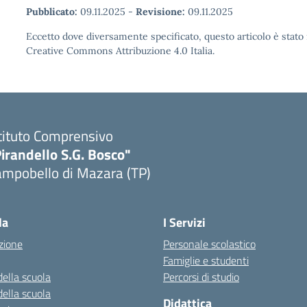
Pubblicato:
09.11.2025
-
Revisione:
09.11.2025
Eccetto dove diversamente specificato, questo articolo è stato 
Creative Commons Attribuzione 4.0 Italia.
tituto Comprensivo
irandello S.G. Bosco"
ampobello di Mazara (TP)
Visita la pagina iniziale della scuola
la
I Servizi
zione
Personale scolastico
Famiglie e studenti
della scuola
Percorsi di studio
della scuola
Didattica