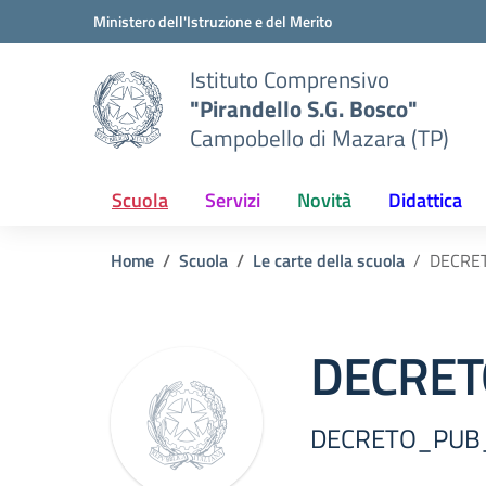
Vai ai contenuti
Vai al menu di navigazione
Vai al footer
Ministero dell'Istruzione e del Merito
Istituto Comprensivo
"Pirandello S.G. Bosco"
Campobello di Mazara (TP)
Scuola
Servizi
Novità
Didattica
Home
Scuola
Le carte della scuola
DECRE
DECRET
DECRETO_PUB