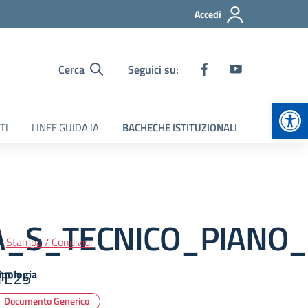
Accedi
Cerca
Seguici su:
Apr
TI
LINEE GUIDA IA
BACHECHE ISTITUZIONALI
_S_TECNICO_PIANO_
Stampa / Condividi
TE25
ipologia
Documento Generico