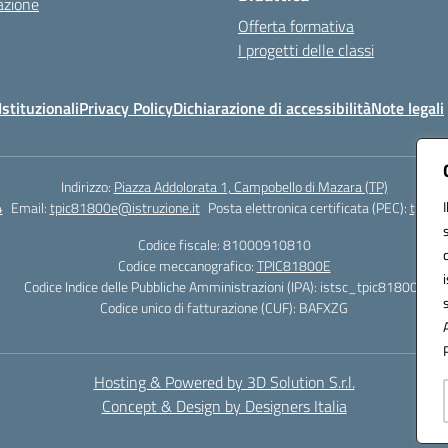
azione
Offerta formativa
I progetti delle classi
stituzionali
Privacy Policy
Dichiarazione di accessibilità
Note legali
Indirizzo:
Piazza Addolorata 1, Campobello di Mazara (TP)
4
Email:
tpic81800e@istruzione.it
Posta elettronica certificata (PEC):
tpic81
Codice fiscale: 81000910810
Codice meccanografico:
TPIC81800E
Codice Indice delle Pubbliche Amministrazioni (IPA): istsc_tpic81800e
Codice unico di fatturazione (CUF): BAFXZG
Hosting & Powered by 3D Solution S.r.l.
Concept & Design by Designers Italia