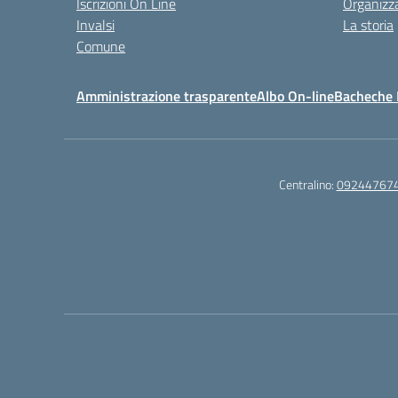
Iscrizioni On Line
Organizz
Invalsi
La storia
Comune
Amministrazione trasparente
Albo On-line
Bacheche I
Centralino:
09244767