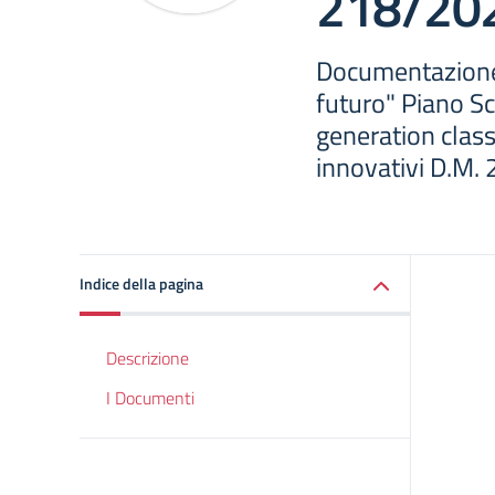
218/20
Documentazione 
futuro" Piano Sc
generation clas
innovativi D.M.
Indice della pagina
Descrizione
I Documenti