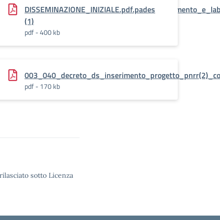
novative_cablaggio_nuovi_ambienti_di_apprendimento_e_lab
DISSEMINAZIONE_INIZIALE.pdf.pades
(1)
pdf - 400 kb
squale_.pdf.pades
003_040_decreto_ds_inserimento_progetto_pnrr(2)_co
pdf - 170 kb
rilasciato sotto Licenza