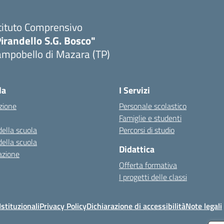
tituto Comprensivo
irandello S.G. Bosco"
ampobello di Mazara (TP)
Visita la pagina iniziale della scuola
la
I Servizi
zione
Personale scolastico
Famiglie e studenti
della scuola
Percorsi di studio
della scuola
Didattica
azione
Offerta formativa
I progetti delle classi
stituzionali
Privacy Policy
Dichiarazione di accessibilità
Note legali