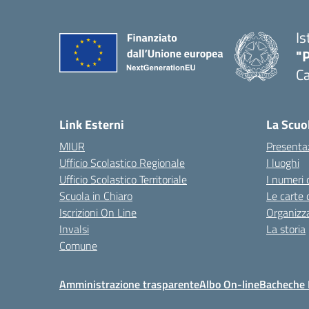
Is
"P
C
— 
Link Esterni
La Scuo
MIUR
Presenta
Ufficio Scolastico Regionale
I luoghi
Ufficio Scolastico Territoriale
I numeri 
Scuola in Chiaro
Le carte 
Iscrizioni On Line
Organizz
Invalsi
La storia
Comune
Amministrazione trasparente
Albo On-line
Bacheche I