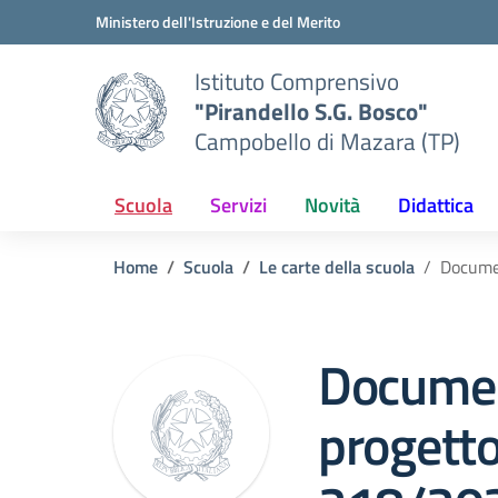
Vai ai contenuti
Vai al menu di navigazione
Vai al footer
Ministero dell'Istruzione e del Merito
Istituto Comprensivo
"Pirandello S.G. Bosco"
Campobello di Mazara (TP)
Scuola
Servizi
Novità
Didattica
Home
Scuola
Le carte della scuola
Docume
Documen
progett