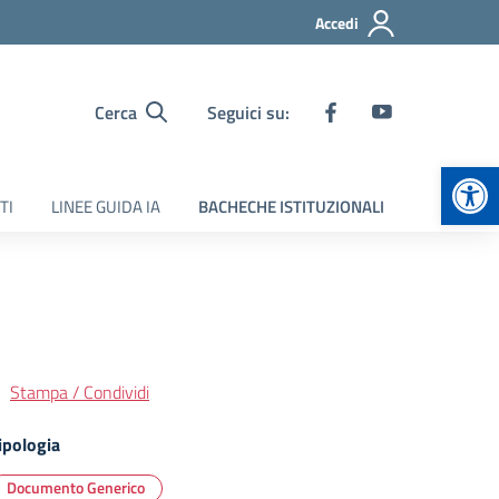
Accedi
Cerca
Seguici su:
Apr
TI
LINEE GUIDA IA
BACHECHE ISTITUZIONALI
Stampa / Condividi
ipologia
Documento Generico