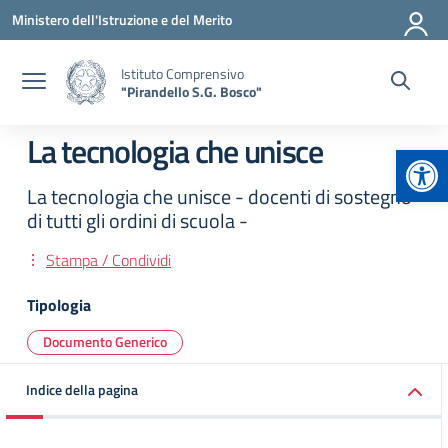
Vai ai contenuti
Vai al menu di navigazione
Vai al footer
Ministero dell'Istruzione e del Merito
Istituto Comprensivo
"Pirandello S.G. Bosco"
La tecnologia che unisce
Apr
La tecnologia che unisce - docenti di sostegno
di tutti gli ordini di scuola -
Stampa / Condividi
Tipologia
Documento Generico
Indice della pagina