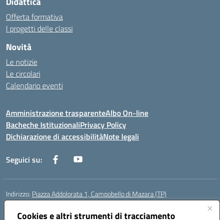
Didattica
Offerta formativa
I progetti delle classi
Novità
Le notizie
Le circolari
Calendario eventi
Amministrazione trasparente
Albo On-line
Bacheche Istituzionali
Privacy Policy
Dichiarazione di accessibilità
Note legali
Seguici su:
Indirizzo:
Piazza Addolorata 1, Campobello di Mazara (TP)
Centralino:
092447674
Email:
tpic81800e@istruzione.it
Posta elettronica certificata (PEC):
Cookies e altri strumenti di tracciamento
tpic81800e@pec.istruzione.it