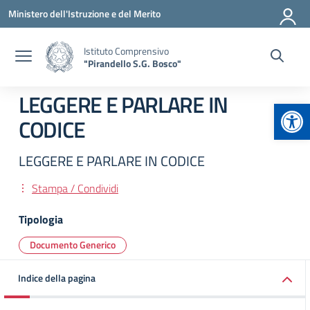
Vai ai contenuti
Vai al menu di navigazione
Vai al footer
Ministero dell'Istruzione e del Merito
Istituto Comprensivo
"Pirandello S.G. Bosco"
LEGGERE E PARLARE IN
Apr
CODICE
LEGGERE E PARLARE IN CODICE
Stampa / Condividi
Tipologia
Documento Generico
Indice della pagina