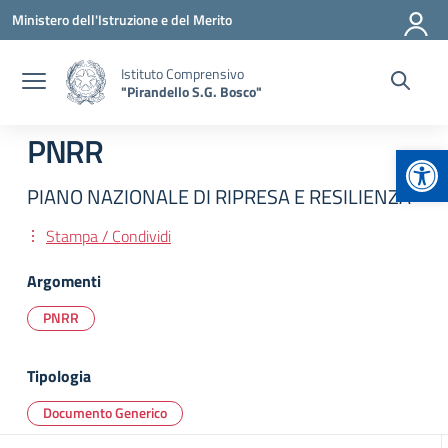
Vai ai contenuti
Vai al menu di navigazione
Vai al footer
Ministero dell'Istruzione e del Merito
Istituto Comprensivo
"Pirandello S.G. Bosco"
PNRR
Apr
PIANO NAZIONALE DI RIPRESA E RESILIENZA
Stampa / Condividi
Argomenti
PNRR
Tipologia
Documento Generico