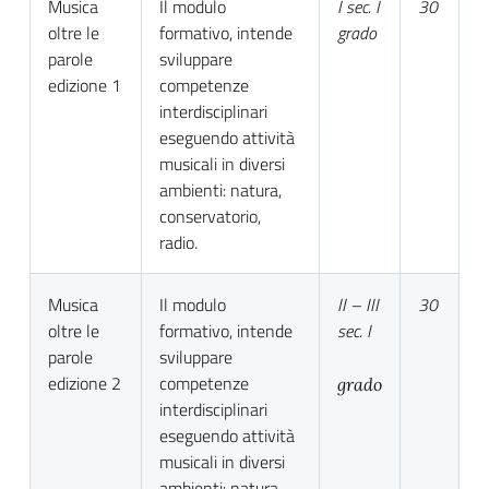
Musica
Il modulo
I sec. I
30
oltre le
formativo, intende
grado
parole
sviluppare
edizione 1
competenze
interdisciplinari
eseguendo attività
musicali in diversi
ambienti: natura,
conservatorio,
radio.
Musica
Il modulo
II – III
30
oltre le
formativo, intende
sec. I
parole
sviluppare
edizione 2
competenze
grado
interdisciplinari
eseguendo attività
musicali in diversi
ambienti: natura,