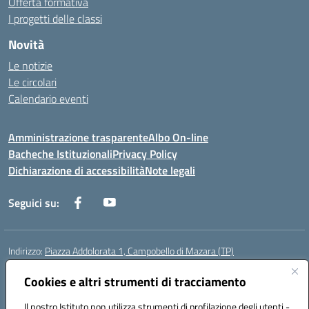
Offerta formativa
I progetti delle classi
Novità
Le notizie
Le circolari
Calendario eventi
Amministrazione trasparente
Albo On-line
Bacheche Istituzionali
Privacy Policy
Dichiarazione di accessibilità
Note legali
Seguici su:
Indirizzo:
Piazza Addolorata 1, Campobello di Mazara (TP)
Centralino:
092447674
Email:
tpic81800e@istruzione.it
Posta elettronica certificata (PEC):
Cookies e altri strumenti di tracciamento
tpic81800e@pec.istruzione.it
Codice fiscale: 81000910810
Il nostro Istituto non utilizza strumenti di profilazione degli utenti -