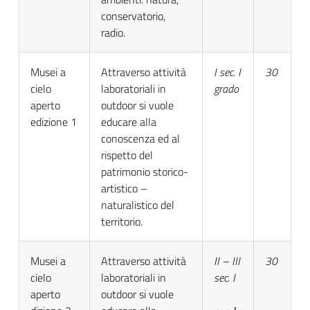
conservatorio,
radio.
Musei a
Attraverso attività
I sec. I
30
cielo
laboratoriali in
grado
aperto
outdoor si vuole
edizione 1
educare alla
conoscenza ed al
rispetto del
patrimonio storico-
artistico –
naturalistico del
territorio.
Musei a
Attraverso attività
II – III
30
cielo
laboratoriali in
sec. I
aperto
outdoor si vuole