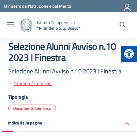
Vai ai contenuti
Vai al menu di navigazione
Vai al footer
Ministero dell'Istruzione e del Merito
Istituto Comprensivo
"Pirandello S.G. Bosco"
Selezione Alunni Avviso n.10
Apr
2023 I Finestra
Selezione Alunni Avviso n.10 2023 I Finestra
Stampa / Condividi
Tipologia
Documento Generico
Indice della pagina