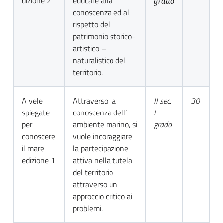
dizione 2
educare alla
grado
conoscenza ed al
rispetto del
patrimonio storico-
artistico –
naturalistico del
territorio.
A vele
Attraverso la
II sec.
30
spiegate
conoscenza dell’
I
per
ambiente marino, si
grado
conoscere
vuole incoraggiare
il mare
la partecipazione
edizione 1
attiva nella tutela
del territorio
attraverso un
approccio critico ai
problemi.