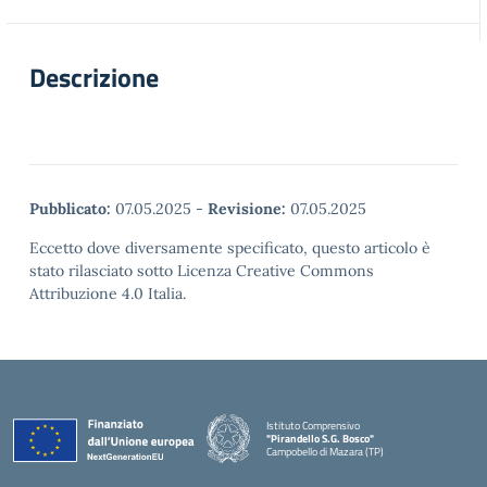
Descrizione
Pubblicato:
07.05.2025
-
Revisione:
07.05.2025
Eccetto dove diversamente specificato, questo articolo è
stato rilasciato sotto Licenza Creative Commons
Attribuzione 4.0 Italia.
Istituto Comprensivo
"Pirandello S.G. Bosco"
Campobello di Mazara (TP)
— Visita la pagina iniziale della scuola