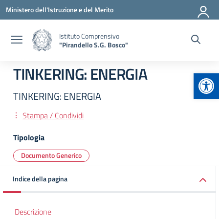
Vai ai contenuti
Vai al menu di navigazione
Vai al footer
Ministero dell'Istruzione e del Merito
Istituto Comprensivo
"Pirandello S.G. Bosco"
TINKERING: ENERGIA
Apr
TINKERING: ENERGIA
Stampa / Condividi
Tipologia
Documento Generico
Indice della pagina
Descrizione