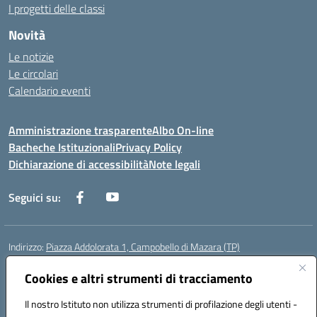
I progetti delle classi
Novità
Le notizie
Le circolari
Calendario eventi
Amministrazione trasparente
Albo On-line
Bacheche Istituzionali
Privacy Policy
Dichiarazione di accessibilità
Note legali
Seguici su:
Indirizzo:
Piazza Addolorata 1, Campobello di Mazara (TP)
Centralino:
092447674
Email:
tpic81800e@istruzione.it
Posta elettronica certificata (PEC):
Cookies e altri strumenti di tracciamento
tpic81800e@pec.istruzione.it
Codice fiscale: 81000910810
Il nostro Istituto non utilizza strumenti di profilazione degli utenti -