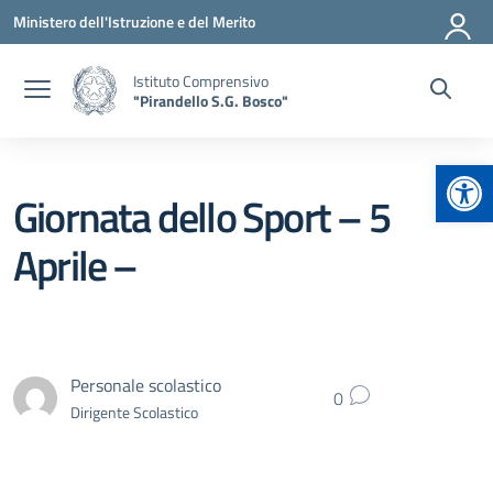
Vai ai contenuti
Vai al menu di navigazione
Vai al footer
Ministero dell'Istruzione e del Merito
Istituto Comprensivo
"Pirandello S.G. Bosco"
Apr
Giornata dello Sport – 5
Aprile –
Personale scolastico
0
Dirigente Scolastico