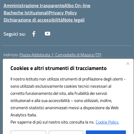
Amministrazione trasparente
Albo On-line
Bacheche Istituzionali
Privacy Policy
Dichiarazione di accessibilità
Note legali
Seguici su:
Indirizzo:
Piazza Addolorata 1, Campobello di Mazara (TP)
Centralino:
092447674
Email:
tpic81800e@istruzione.it
Posta elettronica certificata (PEC):
Cookies e altri strumenti di tracciamento
tpic81800e@pec.istruzione.it
Codice fiscale: 81000910810
Il nostro Istituto non utilizza strumenti di profilazione degli utenti -
Codice meccanografico:
TPIC81800E
sono utilizzati esclusivamente cookies tecnici necessari al
Codice Indice delle Pubbliche Amministrazioni (IPA): istsc_tpic81800e
corretto funzionamento del sito, alla fruibilità dei servizi
Codice unico di fatturazione (CUF): BAFXZG
istituzionali e alla sua accessibilità – sono utilizzati, inoltre,
strumenti statistici anonimizzati messi a disposizione da Web
Analytics Italia.
Hosting & Powered by 3D Solution S.r.l.
Per saperne di più sul nostro sito, consulta la ns.
Cookie Policy.
Concept & Design by Designers Italia