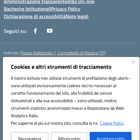
Amministrazione trasparente
Albo On-line
Bacheche Istituzionali
Privacy Policy
Dichiarazione di accessibilità
Note legali
Seguici su:
Indirizzo:
Piazza Addolorata 1, Campobello di Mazara (TP)
Centralino:
092447674
Email:
tpic81800e@istruzione.it
Posta elettronica certificata (PEC):
tpic81800e@pec.istruzione.it
Cookies e altri strumenti di tracciamento
Codice fiscale: 81000910810
Il nostro Istituto non utilizza strumenti di profilazione degli utenti -
Codice meccanografico:
TPIC81800E
sono utilizzati esclusivamente cookies tecnici necessari al
Codice Indice delle Pubbliche Amministrazioni (IPA): istsc_tpic81800e
corretto funzionamento del sito, alla fruibilità dei servizi
Codice unico di fatturazione (CUF): BAFXZG
istituzionali e alla sua accessibilità – sono utilizzati, inoltre,
strumenti statistici anonimizzati messi a disposizione da Web
Analytics Italia.
Hosting & Powered by 3D Solution S.r.l.
Per saperne di più sul nostro sito, consulta la ns.
Cookie Policy.
Concept & Design by Designers Italia
Personalizza
Rifiuta tutto
Accettare tutto