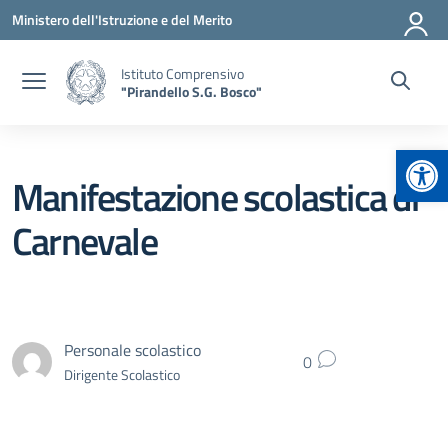
Vai ai contenuti
Vai al menu di navigazione
Vai al footer
Ministero dell'Istruzione e del Merito
Istituto Comprensivo
"Pirandello S.G. Bosco"
Apr
Manifestazione scolastica di
Carnevale
Personale scolastico
0
Dirigente Scolastico