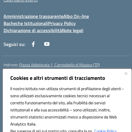
Amministrazione trasparente
Albo On-line
Bacheche Istituzionali
Privacy Policy
Dichiarazione di accessibilità
Note legali
Seguici su:
Indirizzo:
Piazza Addolorata 1, Campobello di Mazara (TP)
Centralino:
092447674
Email:
tpic81800e@istruzione.it
Posta elettronica certificata (PEC):
Cookies e altri strumenti di tracciamento
tpic81800e@pec.istruzione.it
Codice fiscale: 81000910810
Il nostro Istituto non utilizza strumenti di profilazione degli utenti -
Codice meccanografico:
TPIC81800E
sono utilizzati esclusivamente cookies tecnici necessari al
Codice Indice delle Pubbliche Amministrazioni (IPA): istsc_tpic81800e
corretto funzionamento del sito, alla fruibilità dei servizi
Codice unico di fatturazione (CUF): BAFXZG
istituzionali e alla sua accessibilità – sono utilizzati, inoltre,
strumenti statistici anonimizzati messi a disposizione da Web
Analytics Italia.
Hosting & Powered by 3D Solution S.r.l.
Per saperne di più sul nostro sito, consulta la ns.
Cookie Policy.