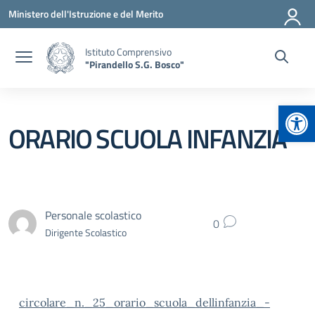
Vai ai contenuti
Vai al menu di navigazione
Vai al footer
Ministero dell'Istruzione e del Merito
Istituto Comprensivo
"Pirandello S.G. Bosco"
Apr
ORARIO SCUOLA INFANZIA
Personale scolastico
0
Dirigente Scolastico
circolare_n._25_orario_scuola_dellinfanzia_-