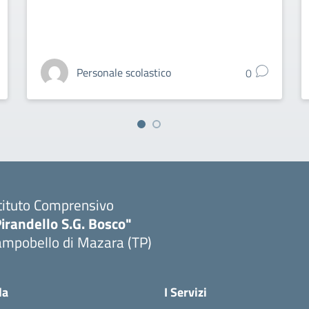
Personale scolastico
0
tituto Comprensivo
irandello S.G. Bosco"
ampobello di Mazara (TP)
Visita la pagina iniziale della scuola
la
I Servizi