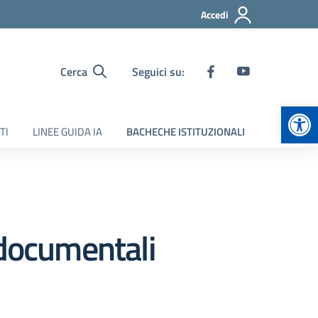
Accedi
Cerca
Seguici su:
Apr
TI
LINEE GUIDA IA
BACHECHE ISTITUZIONALI
 documentali