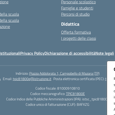
zione
Personale scolastico
Famiglie e studenti
della scuola
Percorsi di studio
della scuola
Didattica
azione
Offerta formativa
I progetti delle classi
stituzionali
Privacy Policy
Dichiarazione di accessibilità
Note legali
Indirizzo:
Piazza Addolorata 1, Campobello di Mazara (TP)
4
Email:
tpic81800e@istruzione.it
Posta elettronica certificata (PEC):
tpic81
Codice fiscale: 81000910810
Codice meccanografico:
TPIC81800E
Codice Indice delle Pubbliche Amministrazioni (IPA): istsc_tpic81800e
Codice unico di fatturazione (CUF): BAFXZG