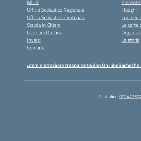
MIUR
Presenta
Ufficio Scolastico Regionale
I luoghi
Ufficio Scolastico Territoriale
I numeri 
Scuola in Chiaro
Le carte 
Iscrizioni On Line
Organizz
Invalsi
La storia
Comune
Amministrazione trasparente
Albo On-line
Bacheche I
Centralino:
09244767