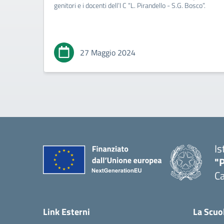
genitori e i docenti dell’I C “L. Pirandello - S.G. Bosco”.
27 Maggio 2024
Is
"P
C
— 
Link Esterni
La Scuo