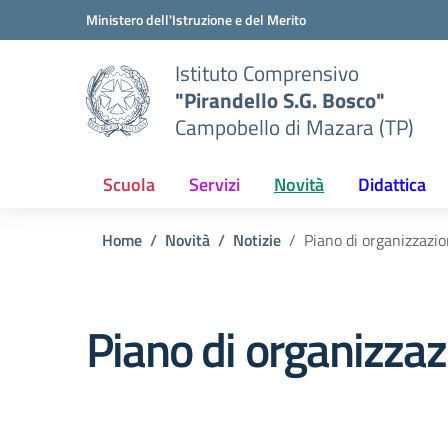
Vai ai contenuti
Vai al menu di navigazione
Vai al footer
Ministero dell'Istruzione e del Merito
Istituto Comprensivo
"Pirandello S.G. Bosco"
Campobello di Mazara (TP)
Scuola
Servizi
Novità
Didattica
Home
Novità
Notizie
Piano di organizzazi
Piano di organizzaz