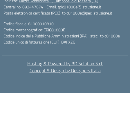
Indirizzo:
Piazza Addolorata 1, Campobello di Mazara (TP)
Centralino:
092447674
Email:
tpic81800e@istruzione.it
Posta elettronica certificata (PEC):
tpic81800e@pec.istruzione.it
Codice fiscale: 81000910810
Codice meccanografico:
TPIC81800E
Codice Indice delle Pubbliche Amministrazioni (IPA): istsc_tpic81800e
Codice unico di fatturazione (CUF): BAFXZG
Hosting & Powered by 3D Solution S.r.l.
Concept & Design by Designers Italia