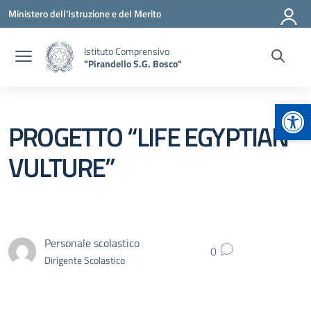
Vai ai contenuti
Vai al menu di navigazione
Vai al footer
Ministero dell'Istruzione e del Merito
Istituto Comprensivo
"Pirandello S.G. Bosco"
Apr
PROGETTO “LIFE EGYPTIAN
VULTURE”
Personale scolastico
0
Dirigente Scolastico