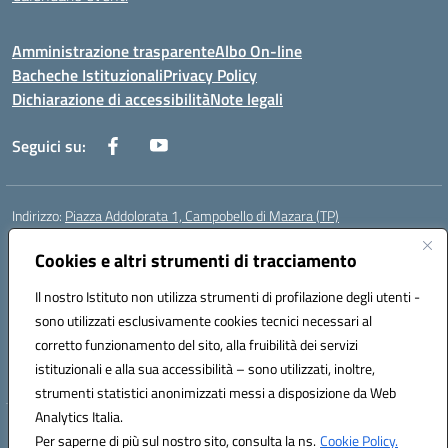
Amministrazione trasparente
Albo On-line
Bacheche Istituzionali
Privacy Policy
Dichiarazione di accessibilità
Note legali
Seguici su:
Indirizzo:
Piazza Addolorata 1, Campobello di Mazara (TP)
Centralino:
092447674
Email:
tpic81800e@istruzione.it
Posta elettronica certificata (PEC):
Cookies e altri strumenti di tracciamento
tpic81800e@pec.istruzione.it
Codice fiscale: 81000910810
Il nostro Istituto non utilizza strumenti di profilazione degli utenti -
Codice meccanografico:
TPIC81800E
sono utilizzati esclusivamente cookies tecnici necessari al
Codice Indice delle Pubbliche Amministrazioni (IPA): istsc_tpic81800e
corretto funzionamento del sito, alla fruibilità dei servizi
Codice unico di fatturazione (CUF): BAFXZG
istituzionali e alla sua accessibilità – sono utilizzati, inoltre,
strumenti statistici anonimizzati messi a disposizione da Web
Analytics Italia.
Hosting & Powered by 3D Solution S.r.l.
Per saperne di più sul nostro sito, consulta la ns.
Cookie Policy.