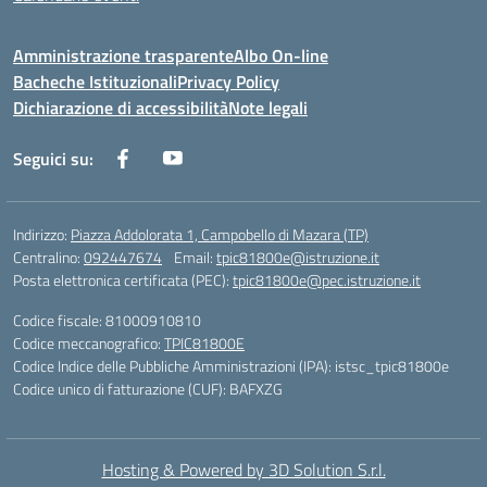
Amministrazione trasparente
Albo On-line
Bacheche Istituzionali
Privacy Policy
Dichiarazione di accessibilità
Note legali
Seguici su:
Indirizzo:
Piazza Addolorata 1, Campobello di Mazara (TP)
Centralino:
092447674
Email:
tpic81800e@istruzione.it
Posta elettronica certificata (PEC):
tpic81800e@pec.istruzione.it
Codice fiscale: 81000910810
Codice meccanografico:
TPIC81800E
Codice Indice delle Pubbliche Amministrazioni (IPA): istsc_tpic81800e
Codice unico di fatturazione (CUF): BAFXZG
Hosting & Powered by 3D Solution S.r.l.