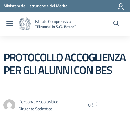
Vai ai contenuti
Vai al menu di navigazione
Vai al footer
Ministero dell'Istruzione e del Merito
Istituto Comprensivo
"Pirandello S.G. Bosco"
PROTOCOLLO ACCOGLIENZA
PER GLI ALUNNI CON BES
Personale scolastico
0
Dirigente Scolastico